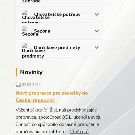
Chovateľské potreby
Sezóna
Darčekové predmety
Novinky
27.05.2025
Nový prepravca pre zásielky do
Českej republiky
Vážení zákazníci, Žiaľ, náš predchádzajúci
prepravca, spoločnosť QDL, ukončila svoju
činnosť, čo spôsobilo dočasné prerušenie
doručovania do tohto re...
čítať celé