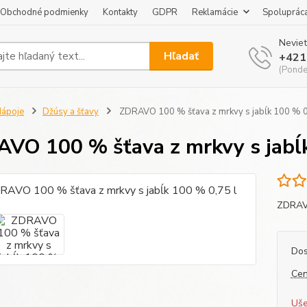
Obchodné podmienky
Kontakty
GDPR
Reklamácie
Spoluprác
Neviet
Hľadať
+421
(Pondel
ápoje
Džúsy a šťavy
ZDRAVO 100 % šťava z mrkvy s jabĺk 100 % 0
VO 100 % šťava z mrkvy s jabĺk
ZDRAVO
Dos
Cen
Uše