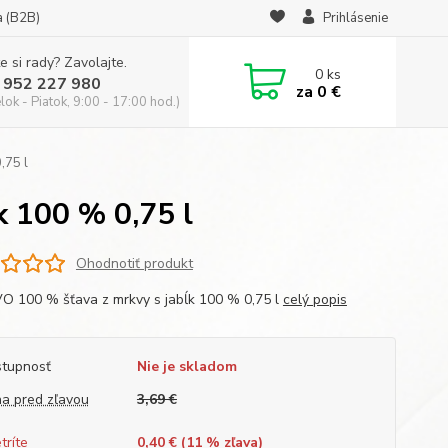
a (B2B)
Prihlásenie
e si rady? Zavolajte.
0
ks
 952 227 980
za
0 €
ok - Piatok, 9:00 - 17:00 hod.)
,75 l
 100 % 0,75 l
Ohodnotiť produkt
 100 % šťava z mrkvy s jabĺk 100 % 0,75 l
celý popis
tupnosť
Nie je skladom
a pred zľavou
3,69 €
tríte
0,40 € (
11
% zľava)