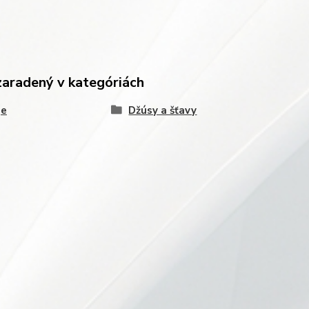
zaradený v kategóriách
je
Džúsy a šťavy