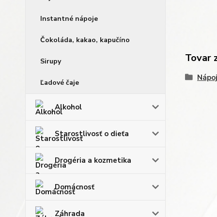
Instantné nápoje
Čokoláda, kakao, kapučíno
Tovar 
Sirupy
Nápo
Ľadové čaje
Alkohol
Starostlivosť o dieťa
Drogéria a kozmetika
Domácnosť
Záhrada