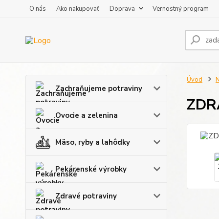
O nás
Ako nakupovať
Doprava
Vernostný program
Úvod
N
Zachraňujeme potraviny
ZDRA
Ovocie a zelenina
Mäso, ryby a lahôdky
Pekárenské výrobky
Zdravé potraviny