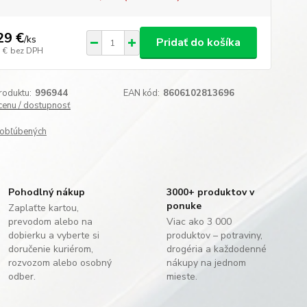
29 €
/
ks
Pridať do košíka
 €
bez DPH
roduktu:
996944
EAN kód:
8606102813696
 cenu / dostupnosť
obľúbených
Pohodlný nákup
3000+ produktov v
ponuke
Zaplaťte kartou,
prevodom alebo na
Viac ako 3 000
dobierku a vyberte si
produktov – potraviny,
doručenie kuriérom,
drogéria a každodenné
rozvozom alebo osobný
nákupy na jednom
odber.
mieste.