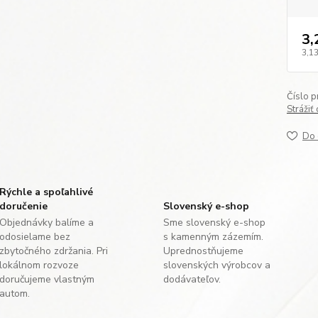
3,
3,13
Číslo p
Strážiť
Do 
Rýchle a spoľahlivé
doručenie
Slovenský e-shop
Objednávky balíme a
Sme slovenský e-shop
odosielame bez
s kamenným zázemím.
zbytočného zdržania. Pri
Uprednostňujeme
lokálnom rozvoze
slovenských výrobcov a
doručujeme vlastným
dodávateľov.
autom.