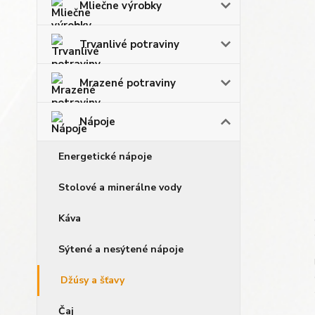
Mliečne výrobky
Trvanlivé potraviny
Mrazené potraviny
Nápoje
Energetické nápoje
Stolové a minerálne vody
Káva
Sýtené a nesýtené nápoje
Džúsy a šťavy
Čaj