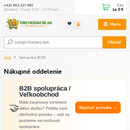
0
ks
+421 952 227 980
za
0 €
(Pondelok - Piatok, 9:00 - 17:00 hod.)
Menu
Hľadať
Úvod
Spolupráca (B2B)
Nákupné oddelenie
B2B spolupráca /
Veľkoobchod
Máte zaujímavý sortiment
🤝
Napísať ponuku →
alebo službu? Pošlite nám
obchodnú ponuku – radi sa
pozrieme na možnosti
spolupráce.