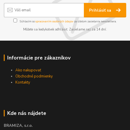
Prihlásiť sa
Súhlasím so
spracovaním osobných údajov
za účelom zasielania newslettera.
Môžete sa kedykoľvek odhlásiť. Zasielame raz za 14 dní.
Informácie pre zákazníkov
Ako nakupovať
Obchodné podmienky
Kontakty
Kde nás nájdete
BRAMIZA, s.r.o.