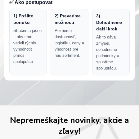
✅ Ako postupovať
1) Pošlite
2) Preveríme
3)
ponuku
možnosti
Dohodneme
ďalší krok
Stručne a jasne
Pozrieme
– aby sme
dostupnosť,
Ak to dáva
vedeli rýchlo
logistiku, ceny a
zmysel,
vyhodnotiť
vhodnosť pre
dohodneme
prínos
náš sortiment.
podmienky a
spolupráce.
spustíme
spoluprácu.
Nepremeškajte novinky, akcie a
zľavy!