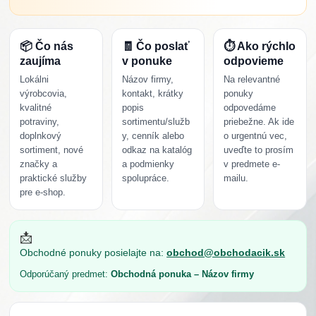
📦 Čo nás
🧾 Čo poslať
⏱ Ako rýchlo
zaujíma
v ponuke
odpovieme
Lokálni
Názov firmy,
Na relevantné
výrobcovia,
kontakt, krátky
ponuky
kvalitné
popis
odpovedáme
potraviny,
sortimentu/služb
priebežne. Ak ide
doplnkový
y, cenník alebo
o urgentnú vec,
sortiment, nové
odkaz na katalóg
uveďte to prosím
značky a
a podmienky
v predmete e-
praktické služby
spolupráce.
mailu.
pre e-shop.
📩
Obchodné ponuky posielajte na:
obchod@obchodacik.sk
Odporúčaný predmet:
Obchodná ponuka – Názov firmy