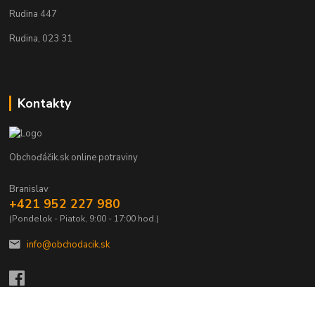
Rudina 447
Rudina, 023 31
Kontakty
Obchoďáčik.sk online potraviny
Branislav
+421 952 227 980
(Pondelok - Piatok, 9:00 - 17:00 hod.)
info@obchodacik.sk