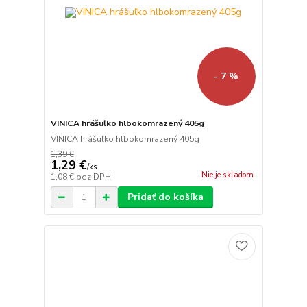
- 7 %
VINICA hrášuľko hlbokomrazený 405g
VINICA hrášuľko hlbokomrazený 405g
1,39 €
1,29 €
/
ks
Nie je skladom
1,08 €
bez DPH
Pridať do košíka