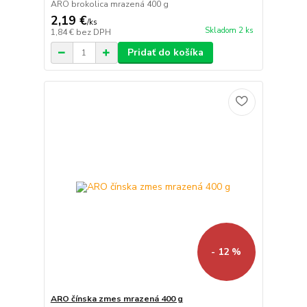
ARO brokolica mrazená 400 g
2,19 €
/
ks
Skladom 2 ks
1,84 €
bez DPH
Pridať do košíka
- 12 %
ARO čínska zmes mrazená 400 g