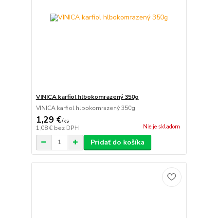
VINICA karfiol hlbokomrazený 350g
VINICA karfiol hlbokomrazený 350g
1,29 €
/
ks
Nie je skladom
1,08 €
bez DPH
Pridať do košíka