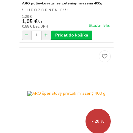
ARO polievková zmes zeleniny mrazená 400g
! ! ! U P O Z O R N E N I E ! ! !
1,29 €
1,05 €
/
ks
Skladom 9 ks
0,88 €
bez DPH
Pridať do košíka
- 20 %