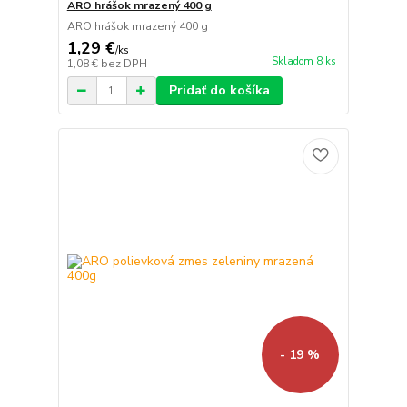
ARO hrášok mrazený 400 g
ARO hrášok mrazený 400 g
1,29 €
/
ks
Skladom 8 ks
1,08 €
bez DPH
Pridať do košíka
- 19 %