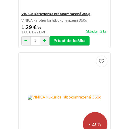
VINICA karotienka hlbokomrazená 350g
VINICA karotienka hlbokomrazená 350g
1,29 €
/
ks
Skladom 2 ks
1,08 €
bez DPH
Pridať do košíka
- 23 %