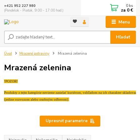
0
ks
+421 952 227 980
za
0 €
(Pondelok - Piatok, 9:00 - 17:00 hod.)
Menu
Hľadať
Úvod
Mrazené potraviny
Mrazená zelenina
Mrazená zelenina
!POZOR!
Produkty z tejto kategórie nevieme zasielať kuriérom, vzhľadom na ich charakter skladovania
(jedine rozvozom alebo osobným odberom).
Upresniť parametre