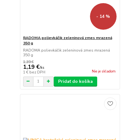
- 14 %
RADOMA polievkáčik zeleninová zmes mrazená
350 g
RADOMA polievkáčik zeleninová zmes mrazená
350 g
1,39 €
1,19 €
/
ks
Nie je skladom
1 €
bez DPH
Pridať do košíka