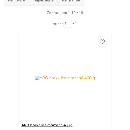
Najnovšie
Najlacnejšie
Najdrahšie
Zobrazujem 1-19 z 19
strana
z 1
ARO brokolica mrazená 400 g