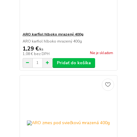
ARO karfiol hlboko mrazený 400g
ARO karfiol hlboko mrazený 400g
1,29 €
/
ks
Nie je skladom
1,08 €
bez DPH
Pridať do košíka