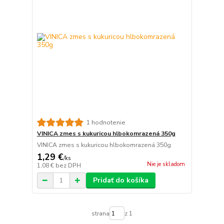
1 hodnotenie
VINICA zmes s kukuricou hlbokomrazená 350g
VINICA zmes s kukuricou hlbokomrazená 350g
1,29 €
/
ks
Nie je skladom
1,08 €
bez DPH
Pridať do košíka
strana
z 1