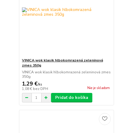
VINICA wok klasik hlbokomrazená zeleninová
zmes 350g
VINICA wok klasik hlbokomrazená zeleninová zmes
350g
1,29 €
/
ks
Nie je skladom
1,08 €
bez DPH
Pridať do košíka