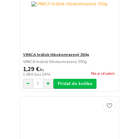
VINICA hrášok hlbokomrazený 350g
VINICA hrášok hlbokomrazený 350g
1,29 €
/
ks
Nie je skladom
1,08 €
bez DPH
Pridať do košíka