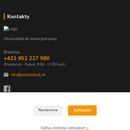
Kontakty
Obchoďáčik.sk online potraviny
Branislav
+421 952 227 980
(Pondelok - Piatok, 9:00 - 17:00 hod.)
info@obchodacik.sk
Súhlasím
Nastavenia
Upravit sběr cookies.
Súhlas môžete odmietnuť
tu
.