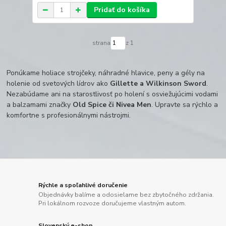
Pridať do košíka
strana
z 1
Ponúkame holiace strojčeky, náhradné hlavice, peny a gély na
holenie od svetových lídrov ako
Gillette a Wilkinson Sword
.
Nezabúdame ani na starostlivosť po holení s osviežujúcimi vodami
a balzamami značky
Old Spice či Nivea Men
. Upravte sa rýchlo a
komfortne s profesionálnymi nástrojmi.
Rýchle a spoľahlivé doručenie
Objednávky balíme a odosielame bez zbytočného zdržania.
Pri lokálnom rozvoze doručujeme vlastným autom.
Slovenský e-shop