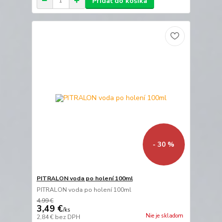
Pridať do košíka
- 30 %
PITRALON voda po holení 100ml
PITRALON voda po holení 100ml
4,99 €
3,49 €
/
ks
Nie je skladom
2,84 €
bez DPH