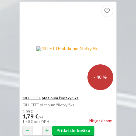
- 40 %
GILLETTE platinum žiletky 5ks
GILLETTE platinum žiletky 5ks
2,99 €
1,79 €
/
ks
Nie je skladom
1,46 €
bez DPH
Pridať do košíka