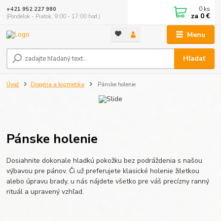
0
ks
+421 952 227 980
za
0 €
(Pondelok - Piatok, 9:00 - 17:00 hod.)
Menu
Hľadať
Úvod
Drogéria a kozmetika
Pánske holenie
Pánske holenie
Dosiahnite dokonale hladkú pokožku bez podráždenia s našou
výbavou pre pánov. Či už preferujete klasické holenie žiletkou
alebo úpravu brady, u nás nájdete všetko pre váš precízny ranný
rituál a upravený vzhľad.