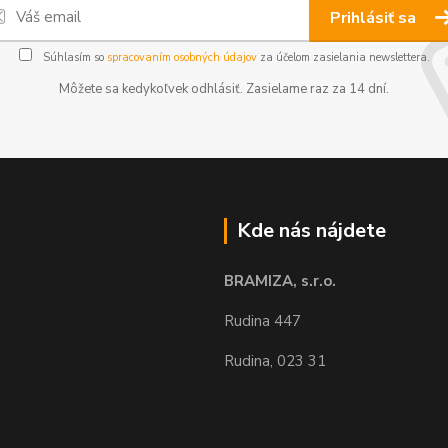
Prihlásiť sa
Súhlasím so
spracovaním osobných údajov
za účelom zasielania newslettera.
Môžete sa kedykoľvek odhlásiť. Zasielame raz za 14 dní.
Kde nás nájdete
BRAMIZA, s.r.o.
Rudina 447
Rudina, 023 31