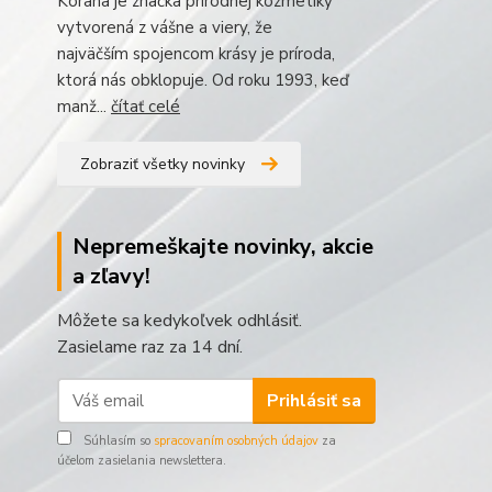
Korana je značka prírodnej kozmetiky
vytvorená z vášne a viery, že
najväčším spojencom krásy je príroda,
ktorá nás obklopuje. Od roku 1993, keď
manž...
čítať celé
Zobraziť všetky novinky
Nepremeškajte novinky, akcie
a zľavy!
Môžete sa kedykoľvek odhlásiť.
Zasielame raz za 14 dní.
Prihlásiť sa
Súhlasím so
spracovaním osobných údajov
za
účelom zasielania newslettera.