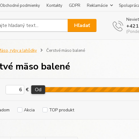
Obchodné podmienky
Kontakty
GDPR
Reklamácie
Spoluprác
Neviet
Hľadať
+421
(Pondel
äso, ryby a lahôdky
Čerstvé mäso balené
tvé mäso balené
€
Od
adom
Akcia
TOP produkt