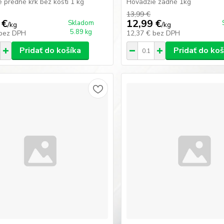
 predné krk bez kosti 1 kg
Hovädzie zadné 1kg
13,99 €
 €
12,99 €
Skladom
/
kg
/
kg
5.89 kg
bez DPH
12,37 €
bez DPH
Pridať do košíka
Pridať do koš