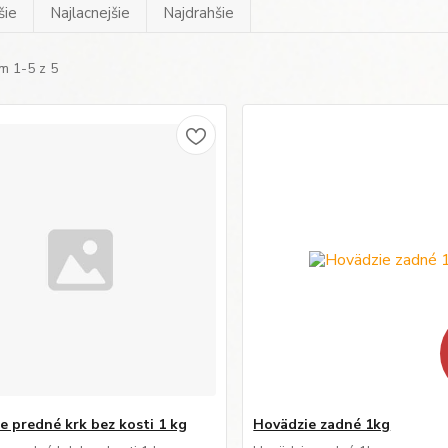
šie
Najlacnejšie
Najdrahšie
m 1-5 z 5
e predné krk bez kosti 1 kg
Hovädzie zadné 1kg