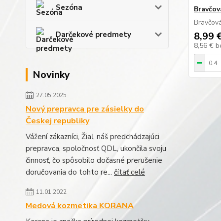
Sezóna
Bravčov
Bravčová
Darčekové predmety
8,99 
8,56 €
b
Novinky
27.05.2025
Nový prepravca pre zásielky do
Českej republiky
Vážení zákazníci, Žiaľ, náš predchádzajúci
prepravca, spoločnosť QDL, ukončila svoju
činnosť, čo spôsobilo dočasné prerušenie
doručovania do tohto re...
čítať celé
11.01.2022
Medová kozmetika KORANA