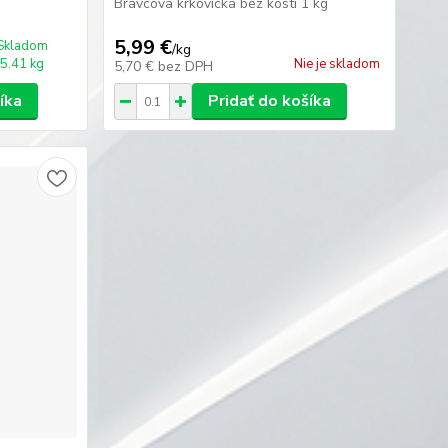
Bravcova krkovicka bez kosti 1 kg
5,99 €
Skladom
/
kg
5.41 kg
Nie je skladom
5,70 €
bez DPH
íka
Pridať do košíka