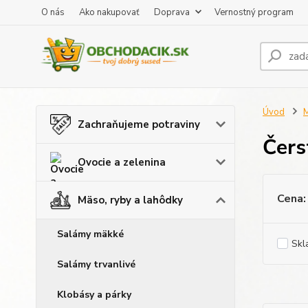
O nás
Ako nakupovať
Doprava
Vernostný program
Úvod
M
Zachraňujeme potraviny
Čers
Ovocie a zelenina
Cena:
Mäso, ryby a lahôdky
Salámy mäkké
Skl
Salámy trvanlivé
Klobásy a párky