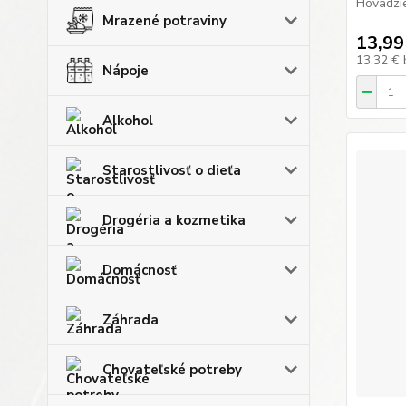
Hovädzie
Mrazené potraviny
13,99
13,32 €
Nápoje
Alkohol
Starostlivosť o dieťa
Drogéria a kozmetika
Domácnosť
Záhrada
Chovateľské potreby