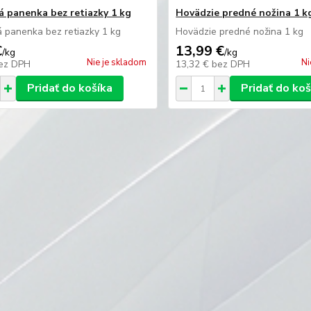
á panenka bez retiazky 1 kg
Hovädzie predné nožina 1 k
 panenka bez retiazky 1 kg
Hovädzie predné nožina 1 kg
€
13,99 €
/
kg
/
kg
Nie je skladom
Ni
ez DPH
13,32 €
bez DPH
Pridať do košíka
Pridať do koš