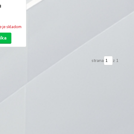
g
e je skladom
íka
strana
z 1