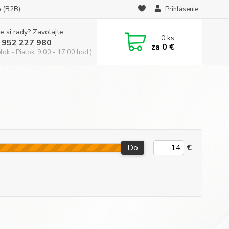
a (B2B)
Prihlásenie
e si rady? Zavolajte.
0
ks
 952 227 980
za
0 €
ok - Piatok, 9:00 - 17:00 hod.)
Do
€