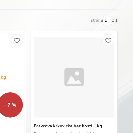
strana
z 1
- 7 %
Bravcova krkovicka bez kosti 1 kg