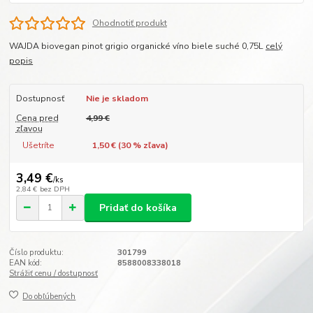
Ohodnotiť produkt
WAJDA biovegan pinot grigio organické víno biele suché 0,75L
celý
popis
Dostupnosť
Nie je skladom
Cena pred
4,99 €
zľavou
Ušetríte
1,50 € (
30
% zľava)
3,49 €
/
ks
2,84 €
bez DPH
Pridať do košíka
Číslo produktu:
301799
EAN kód:
8588008338018
Strážiť cenu / dostupnosť
Do obľúbených