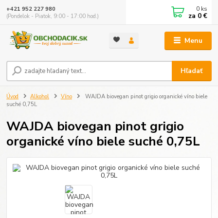
0
ks
+421 952 227 980
za
0 €
(Pondelok - Piatok, 9:00 - 17:00 hod.)
Menu
Hľadať
Úvod
Alkohol
Víno
WAJDA biovegan pinot grigio organické víno biele
suché 0,75L
WAJDA biovegan pinot grigio
organické víno biele suché 0,75L