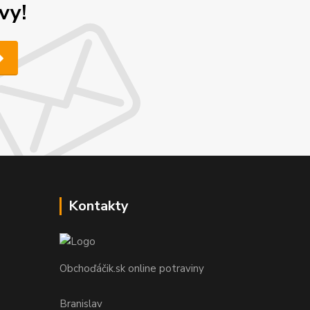
vy!
Kontakty
Obchoďáčik.sk online potraviny
Branislav