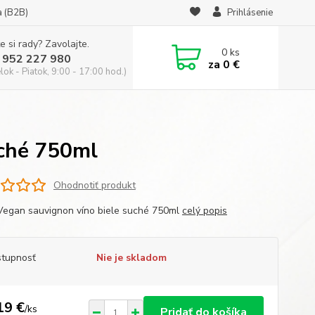
a (B2B)
Prihlásenie
e si rady? Zavolajte.
0
ks
 952 227 980
za
0 €
ok - Piatok, 9:00 - 17:00 hod.)
uché 750ml
Ohodnotiť produkt
Vegan sauvignon víno biele suché 750ml
celý popis
tupnosť
Nie je skladom
19 €
/
ks
Pridať do košíka