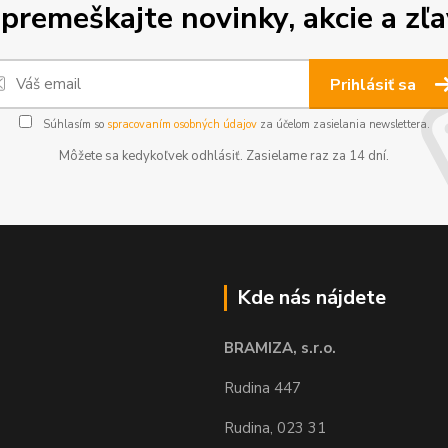
premeškajte novinky, akcie a zľa
Prihlásiť sa
Súhlasím so
spracovaním osobných údajov
za účelom zasielania newslettera.
Môžete sa kedykoľvek odhlásiť. Zasielame raz za 14 dní.
Kde nás nájdete
BRAMIZA, s.r.o.
Rudina 447
Rudina, 023 31