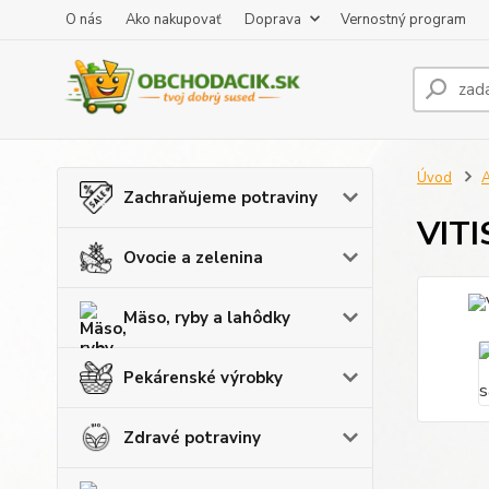
O nás
Ako nakupovať
Doprava
Vernostný program
Úvod
A
Zachraňujeme potraviny
VITI
Ovocie a zelenina
Mäso, ryby a lahôdky
Pekárenské výrobky
Zdravé potraviny