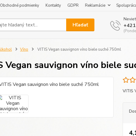
Obchodné podmienky
Kontakty
GDPR
Reklamácie
Spoluprác
Neviet
Hľadať
+421
(Pondel
lkohol
Víno
VITIS Vegan sauvignon víno biele suché 750ml
S Vegan sauvignon víno biele s
VITIS 
Dos
4,