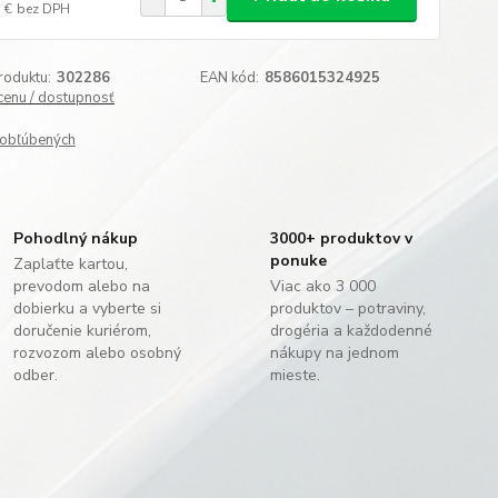
 €
bez DPH
roduktu:
302286
EAN kód:
8586015324925
 cenu / dostupnosť
obľúbených
Pohodlný nákup
3000+ produktov v
ponuke
Zaplaťte kartou,
prevodom alebo na
Viac ako 3 000
dobierku a vyberte si
produktov – potraviny,
doručenie kuriérom,
drogéria a každodenné
rozvozom alebo osobný
nákupy na jednom
odber.
mieste.