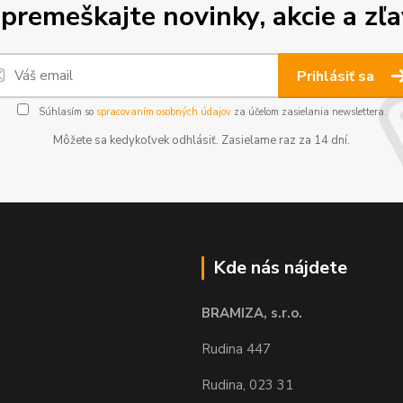
premeškajte novinky, akcie a zľa
Prihlásiť sa
Súhlasím so
spracovaním osobných údajov
za účelom zasielania newslettera.
Môžete sa kedykoľvek odhlásiť. Zasielame raz za 14 dní.
Kde nás nájdete
BRAMIZA, s.r.o.
Rudina 447
Rudina, 023 31