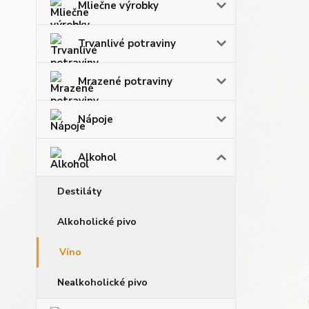
Mliečne výrobky
Trvanlivé potraviny
Mrazené potraviny
Nápoje
Alkohol
Destiláty
Alkoholické pivo
Víno
Nealkoholické pivo