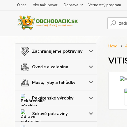
O nás
Ako nakupovať
Doprava
Vernostný program
Úvod
A
Zachraňujeme potraviny
VITI
Ovocie a zelenina
Mäso, ryby a lahôdky
Pekárenské výrobky
Zdravé potraviny