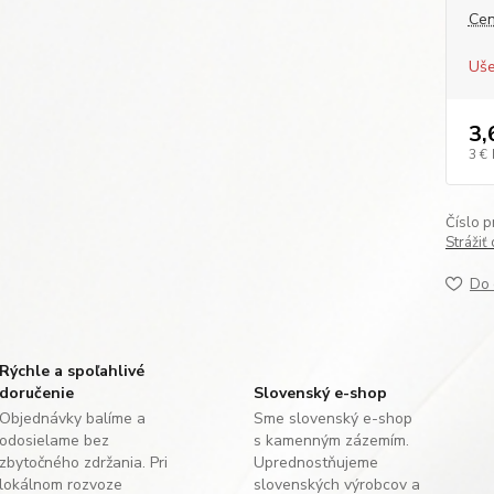
Cen
Uše
3,
3 €
Číslo p
Strážiť
Do 
Rýchle a spoľahlivé
doručenie
Slovenský e-shop
Objednávky balíme a
Sme slovenský e-shop
odosielame bez
s kamenným zázemím.
zbytočného zdržania. Pri
Uprednostňujeme
lokálnom rozvoze
slovenských výrobcov a