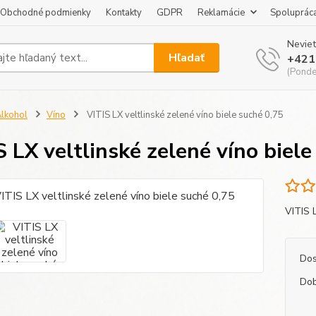
Obchodné podmienky
Kontakty
GDPR
Reklamácie
Spoluprác
Neviet
Hľadať
+421
(Pondel
lkohol
Víno
VITIS LX veltlinské zelené víno biele suché 0,75
S LX veltlinské zelené víno biele
VITIS 
Dos
Dob