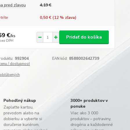
a pred zľavou
4,19 €
tríte
0,50 € (
12
% zľava)
69 €
/
ks
Pridať do košíka
bez DPH
roduktu:
992904
EAN kód:
8588002642739
 cenu / dostupnosť
obľúbených
Pohodlný nákup
3000+ produktov v
ponuke
Zaplaťte kartou,
prevodom alebo na
Viac ako 3 000
dobierku a vyberte si
produktov – potraviny,
doručenie kuriérom,
drogéria a každodenné