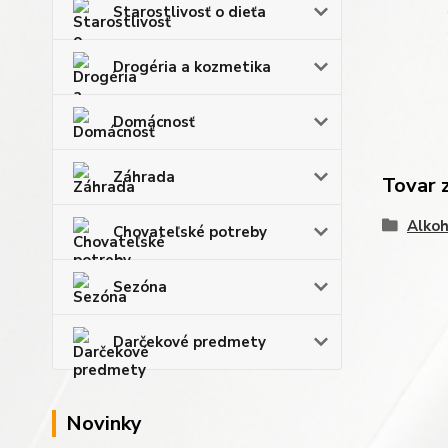
Starostlivosť o dieťa
Drogéria a kozmetika
Domácnosť
Záhrada
Tovar 
Alkoh
Chovateľské potreby
Sezóna
Darčekové predmety
Novinky