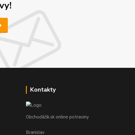
vy!
Kontakty
Obchoďáčik.sk online potraviny
Branislav