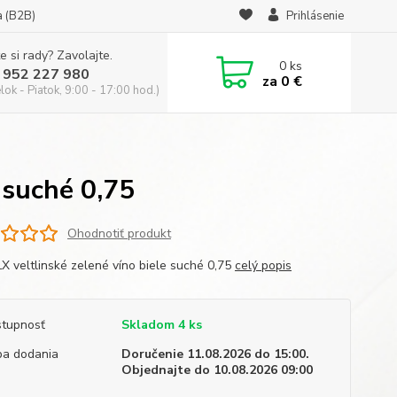
a (B2B)
Prihlásenie
e si rady? Zavolajte.
0
ks
 952 227 980
za
0 €
ok - Piatok, 9:00 - 17:00 hod.)
 suché 0,75
Ohodnotiť produkt
LX veltlinské zelené víno biele suché 0,75
celý popis
tupnosť
Skladom 4 ks
a dodania
Doručenie 11.08.2026 do 15:00.
Objednajte do 10.08.2026 09:00