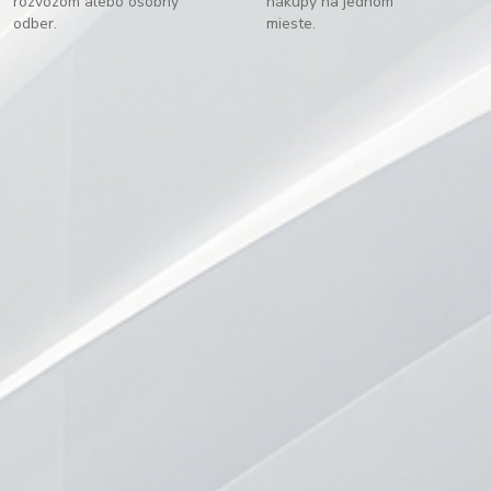
rozvozom alebo osobný
nákupy na jednom
odber.
mieste.