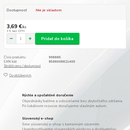
Dostupnosť
Nie je skladom
3,69 €
/
ks
3 €
bez DPH
Pridať do košíka
Číslo produktu:
996665
EAN kód:
8586008821400
Strážiť cenu / dostupnosť
Do obľúbených
Rýchle a spoľahlivé doručenie
Objednávky balíme a odosielame bez zbytočného zdržania.
Pri lokálnom rozvoze doručujeme vlastným autom.
Slovenský e-shop
Sme slovenský e-shop s kamenným zázemím.
Uprednostňujeme slovenských výrobcov a dodávateľov.