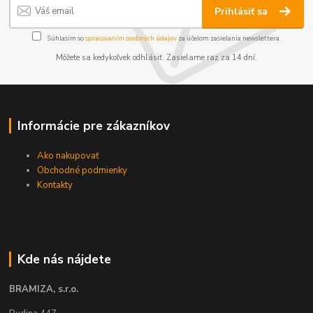
Prihlásiť sa
Súhlasím so
spracovaním osobných údajov
za účelom zasielania newslettera.
Môžete sa kedykoľvek odhlásiť. Zasielame raz za 14 dní.
Informácie pre zákazníkov
Ako nakupovať
Obchodné podmienky
Kontakty
Kde nás nájdete
BRAMIZA, s.r.o.