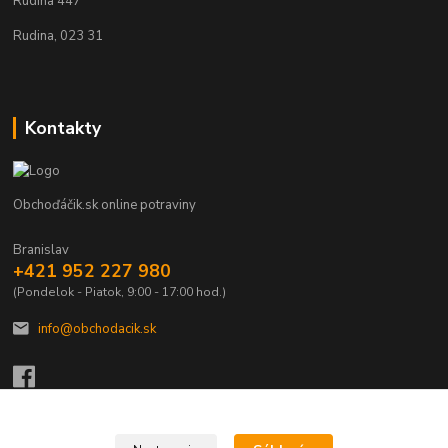
Rudina 447
Rudina, 023 31
Kontakty
Obchoďáčik.sk online potraviny
Branislav
+421 952 227 980
(Pondelok - Piatok, 9:00 - 17:00 hod.)
info@obchodacik.sk