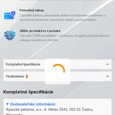
Pohodlný nákup
Zaplaťte kartou, prevodom alebo na dobierku a vyberte si
doručenie kuriérom, rozvozom alebo osobný odber.
3000+ produktov v ponuke
Viac ako 3 000 produktov – potraviny, drogéria a každodenné
nákupy na jednom mieste.
Kompletné špecifikácie
Hodnotenie
1
Kompletné špecifikácie
Dodavateľské informácie:
Kysucké pekárne, a.s., A. Hlinku 2541, 022 01 Čadca,
Slovensko