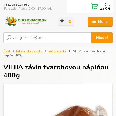
0
ks
+421 952 227 980
za
0 €
(Pondelok - Piatok, 9:00 - 17:00 hod.)
Menu
Hľadať
Úvod
Pekárenské výrobky
Pečivo sladké
VILIJA závin tvarohovou
náplňou 400g
VILIJA závin tvarohovou náplňou
400g