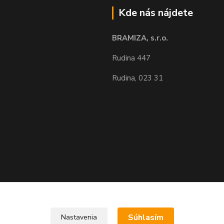
Kde nás nájdete
BRAMIZA, s.r.o.
Rudina 447
Rudina, 023 31
Upravit sběr cookies.
Súhlasím
Nastavenia