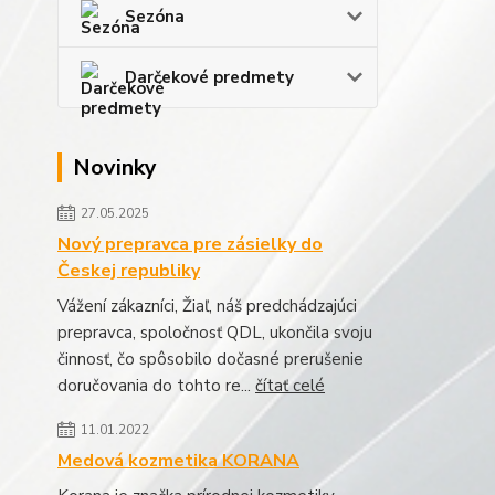
Sezóna
Darčekové predmety
Novinky
27.05.2025
Nový prepravca pre zásielky do
Českej republiky
Vážení zákazníci, Žiaľ, náš predchádzajúci
prepravca, spoločnosť QDL, ukončila svoju
činnosť, čo spôsobilo dočasné prerušenie
doručovania do tohto re...
čítať celé
11.01.2022
Medová kozmetika KORANA