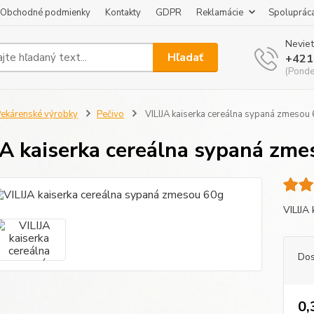
Obchodné podmienky
Kontakty
GDPR
Reklamácie
Spoluprác
Neviet
Hľadať
+421
(Pondel
ekárenské výrobky
Pečivo
VILIJA kaiserka cereálna sypaná zmesou
JA kaiserka cereálna sypaná zm
VILIJA
Dos
0,