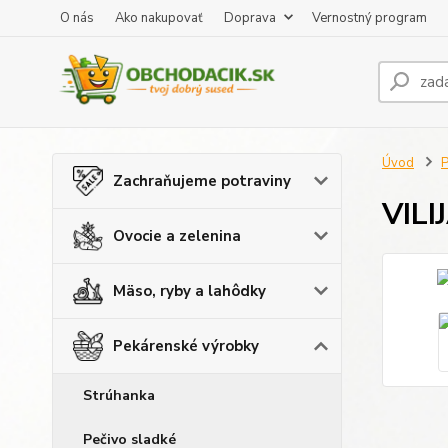
O nás
Ako nakupovať
Doprava
Vernostný program
Úvod
P
Zachraňujeme potraviny
VILI
Ovocie a zelenina
Mäso, ryby a lahôdky
Pekárenské výrobky
Strúhanka
Pečivo sladké