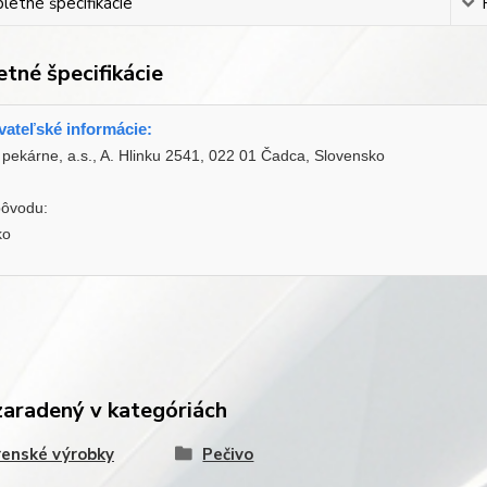
etné špecifikácie
tné špecifikácie
ateľské informácie:
pekárne, a.s., A. Hlinku 2541, 022 01 Čadca, Slovensko
pôvodu:
ko
zaradený v kategóriách
enské výrobky
Pečivo