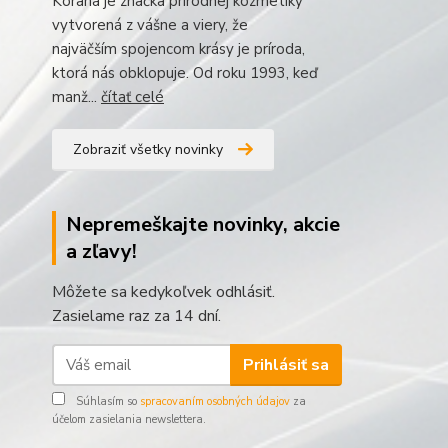
Korana je značka prírodnej kozmetiky
vytvorená z vášne a viery, že
najväčším spojencom krásy je príroda,
ktorá nás obklopuje. Od roku 1993, keď
manž...
čítať celé
Zobraziť všetky novinky
Nepremeškajte novinky, akcie
a zľavy!
Môžete sa kedykoľvek odhlásiť.
Zasielame raz za 14 dní.
Prihlásiť sa
Súhlasím so
spracovaním osobných údajov
za
účelom zasielania newslettera.