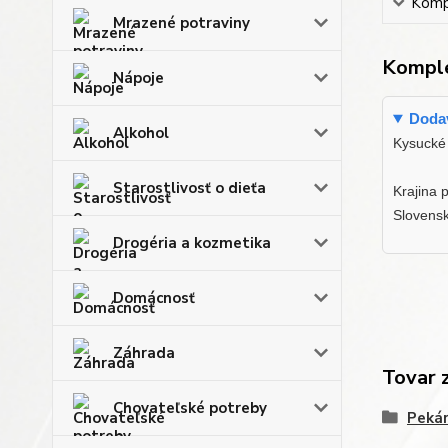
Kompl
Mrazené potraviny
Komple
Nápoje
Dodav
Alkohol
Kysucké 
Starostlivosť o dieťa
Krajina 
Slovens
Drogéria a kozmetika
Domácnosť
Záhrada
Tovar 
Chovateľské potreby
Pekár