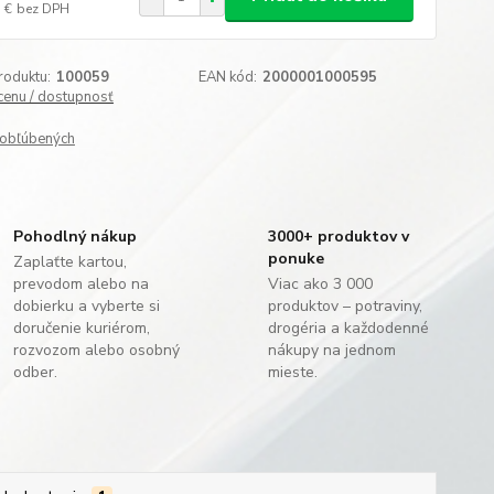
 €
bez DPH
roduktu:
100059
EAN kód:
2000001000595
 cenu / dostupnosť
obľúbených
Pohodlný nákup
3000+ produktov v
ponuke
Zaplaťte kartou,
prevodom alebo na
Viac ako 3 000
dobierku a vyberte si
produktov – potraviny,
doručenie kuriérom,
drogéria a každodenné
rozvozom alebo osobný
nákupy na jednom
odber.
mieste.