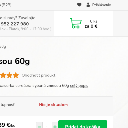
a (B2B)
Prihlásenie
e si rady? Zavolajte.
0
ks
 952 227 980
za
0 €
ok - Piatok, 9:00 - 17:00 hod.)
 60g
esou 60g
Ohodnotiť produkt
 kaiserka cereálna sypaná zmesou 60g
celý popis
tupnosť
Nie je skladom
39 €
/
ks
Pridať do košíka