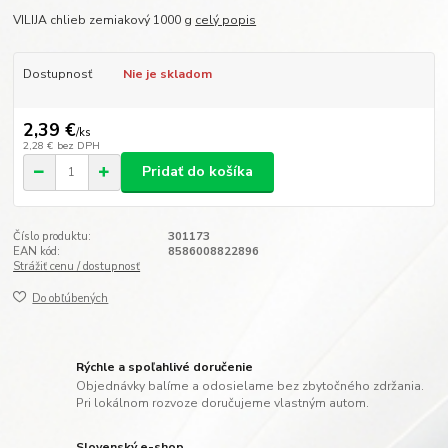
VILIJA chlieb zemiakový 1000 g
celý popis
Dostupnosť
Nie je skladom
2,39 €
/
ks
2,28 €
bez DPH
Pridať do košíka
Číslo produktu:
301173
EAN kód:
8586008822896
Strážiť cenu / dostupnosť
Do obľúbených
Rýchle a spoľahlivé doručenie
Objednávky balíme a odosielame bez zbytočného zdržania.
Pri lokálnom rozvoze doručujeme vlastným autom.
Slovenský e-shop