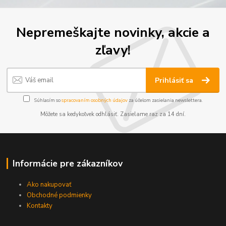
Nepremeškajte novinky, akcie a
zľavy!
Prihlásiť sa
Súhlasím so
spracovaním osobných údajov
za účelom zasielania newslettera.
Môžete sa kedykoľvek odhlásiť. Zasielame raz za 14 dní.
Informácie pre zákazníkov
Ako nakupovať
Obchodné podmienky
Kontakty