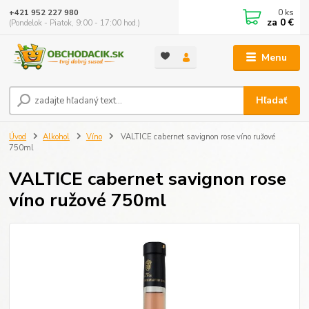
0
ks
+421 952 227 980
za
0 €
(Pondelok - Piatok, 9:00 - 17:00 hod.)
Menu
Hľadať
Úvod
Alkohol
Víno
VALTICE cabernet savignon rose víno ružové
750ml
VALTICE cabernet savignon rose
víno ružové 750ml