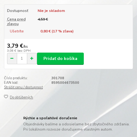
Dostupnosť
Nie je skladom
Cena pred
4,59 €
zľavou
Ušetríte
0,80 € (
17
% zľava)
3,79 €
/
ks
3,08 €
bez DPH
Pridať do košíka
Číslo produktu:
301708
EAN kód:
8595004673500
Strážiť cenu / dostupnosť
Do obľúbených
Rýchle a spoľahlivé doručenie
Objednávky balíme a odosielame bez zbytočného zdržania.
Pri lokálnom rozvoze doručujeme vlastným autom.