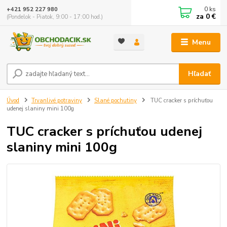
0
ks
+421 952 227 980
za
0 €
(Pondelok - Piatok, 9:00 - 17:00 hod.)
Menu
Hľadať
Úvod
Trvanlivé potraviny
Slané pochutiny
TUC cracker s príchuťou
udenej slaniny mini 100g
TUC cracker s príchuťou udenej
slaniny mini 100g