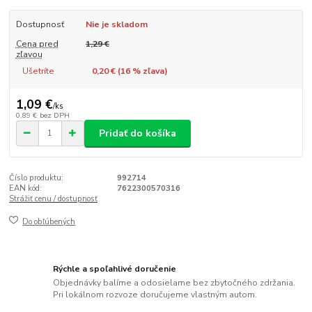
Dostupnosť
Nie je skladom
Cena pred
1,29 €
zľavou
Ušetríte
0,20 € (
16
% zľava)
1,09 €
/
ks
0,89 €
bez DPH
Pridať do košíka
Číslo produktu:
992714
EAN kód:
7622300570316
Strážiť cenu / dostupnosť
Do obľúbených
Rýchle a spoľahlivé doručenie
Objednávky balíme a odosielame bez zbytočného zdržania.
Pri lokálnom rozvoze doručujeme vlastným autom.