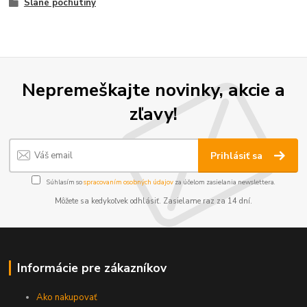
Slané pochutiny
Nepremeškajte novinky, akcie a
zľavy!
Prihlásiť sa
Súhlasím so
spracovaním osobných údajov
za účelom zasielania newslettera.
Môžete sa kedykoľvek odhlásiť. Zasielame raz za 14 dní.
Informácie pre zákazníkov
Ako nakupovať