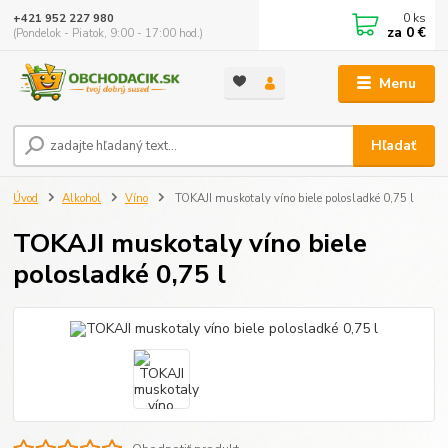
0
ks
+421 952 227 980
za
0 €
(Pondelok - Piatok, 9:00 - 17:00 hod.)
Menu
Hľadať
Úvod
Alkohol
Víno
TOKAJI muskotaly víno biele polosladké 0,75 l
TOKAJI muskotaly víno biele
polosladké 0,75 l