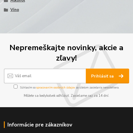
Alkohol
Víno
Nepremeškajte novinky, akcie a
zľavy!
Prihlásiť sa
Súhlasím so
spracovaním osobných údajov
za účelom zasielania newslettera.
Môžete sa kedykoľvek odhlásiť. Zasielame raz za 14 dní.
Informácie pre zákazníkov