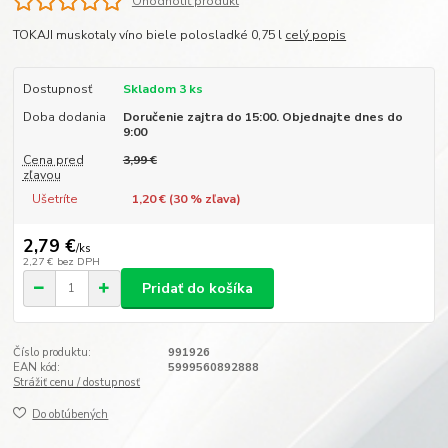
Ohodnotiť produkt
TOKAJI muskotaly víno biele polosladké 0,75 l
celý popis
Dostupnosť
Skladom 3 ks
Doba dodania
Doručenie zajtra do 15:00. Objednajte dnes do
9:00
Cena pred
3,99 €
zľavou
Ušetríte
1,20 € (
30
% zľava)
2,79 €
/
ks
2,27 €
bez DPH
Pridať do košíka
Číslo produktu:
991926
EAN kód:
5999560892888
Strážiť cenu / dostupnosť
Do obľúbených