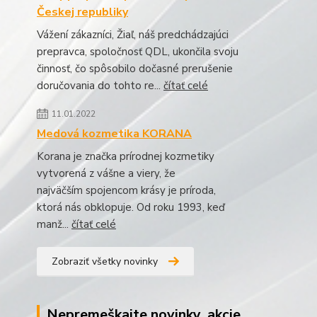
Českej republiky
Vážení zákazníci, Žiaľ, náš predchádzajúci
prepravca, spoločnosť QDL, ukončila svoju
činnosť, čo spôsobilo dočasné prerušenie
doručovania do tohto re...
čítať celé
11.01.2022
Medová kozmetika KORANA
Korana je značka prírodnej kozmetiky
vytvorená z vášne a viery, že
najväčším spojencom krásy je príroda,
ktorá nás obklopuje. Od roku 1993, keď
manž...
čítať celé
Zobraziť všetky novinky
Nepremeškajte novinky, akcie