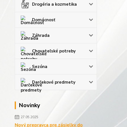
Drogéria a kozmetika
Domácnosť
Záhrada
Chovateľské potreby
Sezóna
Darčekové predmety
Novinky
27.05.2025
Nový prepravca pre zásielky do