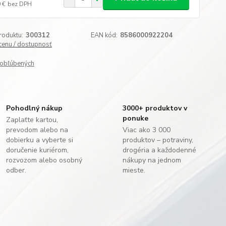
 €
bez DPH
roduktu:
300312
EAN kód:
8586000922204
 cenu / dostupnosť
obľúbených
Pohodlný nákup
3000+ produktov v
ponuke
Zaplaťte kartou,
prevodom alebo na
Viac ako 3 000
dobierku a vyberte si
produktov – potraviny,
doručenie kuriérom,
drogéria a každodenné
rozvozom alebo osobný
nákupy na jednom
odber.
mieste.