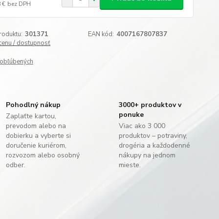
 €
bez DPH
roduktu:
301371
EAN kód:
4007167807837
 cenu / dostupnosť
obľúbených
Pohodlný nákup
3000+ produktov v
ponuke
Zaplaťte kartou,
prevodom alebo na
Viac ako 3 000
dobierku a vyberte si
produktov – potraviny,
doručenie kuriérom,
drogéria a každodenné
rozvozom alebo osobný
nákupy na jednom
odber.
mieste.