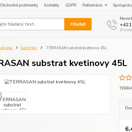
Obchodné podmienky
Kontakty
GDPR
Reklamácie
Spoluprác
Neviet
Hľadať
+421
(Pondel
áhrada
Substráty
TERRASAN substrat kvetinovy 45L
ASAN substrat kvetinovy 45L
TERRAS
Dos
6,