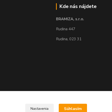
Kde nás nájdete
BRAMIZA, s.r.o.
Rudina 447
Rudina, 023 31
Upravit sběr cookies.
Súhlasím
Nastavenia