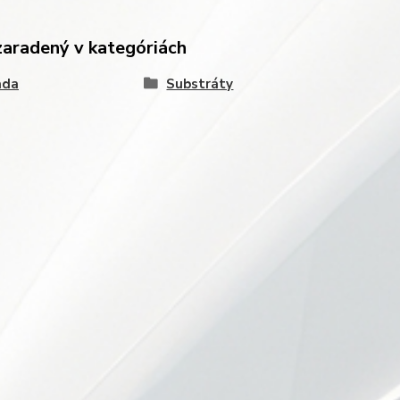
zaradený v kategóriách
ada
Substráty