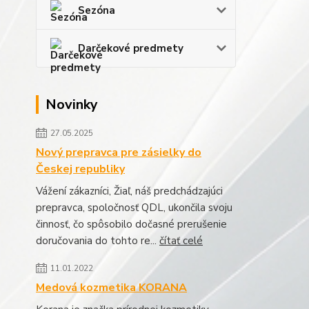
Sezóna
Darčekové predmety
Novinky
27.05.2025
Nový prepravca pre zásielky do
Českej republiky
Vážení zákazníci, Žiaľ, náš predchádzajúci
prepravca, spoločnosť QDL, ukončila svoju
činnosť, čo spôsobilo dočasné prerušenie
doručovania do tohto re...
čítať celé
11.01.2022
Medová kozmetika KORANA