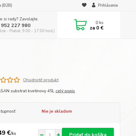
a (B2B)
Prihlásenie
e si rady? Zavolajte.
0
ks
 952 227 980
za
0 €
ok - Piatok, 9:00 - 17:00 hod.)
Ohodnotiť produkt
AN substrat kvetinovy 45L
celý popis
tupnosť
Nie je skladom
49 €
/
ks
Pridať do košíka