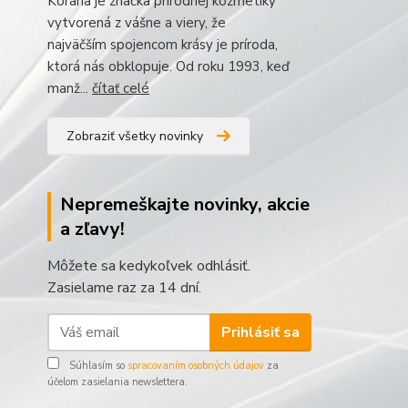
Korana je značka prírodnej kozmetiky
vytvorená z vášne a viery, že
najväčším spojencom krásy je príroda,
ktorá nás obklopuje. Od roku 1993, keď
manž...
čítať celé
Zobraziť všetky novinky
Nepremeškajte novinky, akcie
a zľavy!
Môžete sa kedykoľvek odhlásiť.
Zasielame raz za 14 dní.
Prihlásiť sa
Súhlasím so
spracovaním osobných údajov
za
účelom zasielania newslettera.