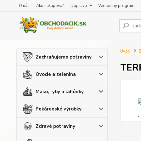
O nás
Ako nakupovať
Doprava
Vernostný program
Úvod
Z
Zachraňujeme potraviny
TERR
Ovocie a zelenina
Mäso, ryby a lahôdky
Pekárenské výrobky
Zdravé potraviny