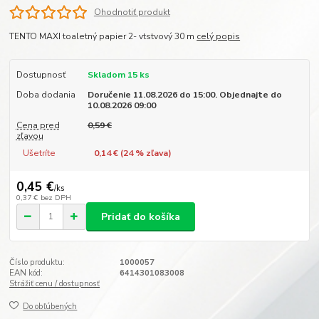
Ohodnotiť produkt
TENTO MAXI toaletný papier 2- vtstvový 30 m
celý popis
Dostupnosť
Skladom 15 ks
Doba dodania
Doručenie 11.08.2026 do 15:00. Objednajte do
10.08.2026 09:00
Cena pred
0,59 €
zľavou
Ušetríte
0,14 € (
24
% zľava)
0,45 €
/
ks
0,37 €
bez DPH
Pridať do košíka
Číslo produktu:
1000057
EAN kód:
6414301083008
Strážiť cenu / dostupnosť
Do obľúbených