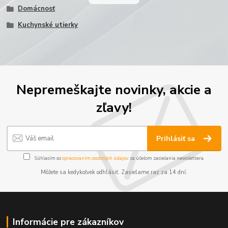
Domácnosť
Kuchynské utierky
Nepremeškajte novinky, akcie a
zľavy!
Prihlásiť sa
Súhlasím so
spracovaním osobných údajov
za účelom zasielania newslettera.
Môžete sa kedykoľvek odhlásiť. Zasielame raz za 14 dní.
Informácie pre zákazníkov