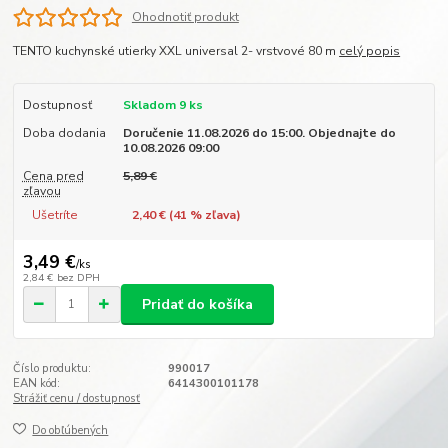
Ohodnotiť produkt
TENTO kuchynské utierky XXL universal 2- vrstvové 80 m
celý popis
Dostupnosť
Skladom 9 ks
Doba dodania
Doručenie 11.08.2026 do 15:00. Objednajte do
10.08.2026 09:00
Cena pred
5,89 €
zľavou
Ušetríte
2,40 € (
41
% zľava)
3,49 €
/
ks
2,84 €
bez DPH
Pridať do košíka
Číslo produktu:
990017
EAN kód:
6414300101178
Strážiť cenu / dostupnosť
Do obľúbených