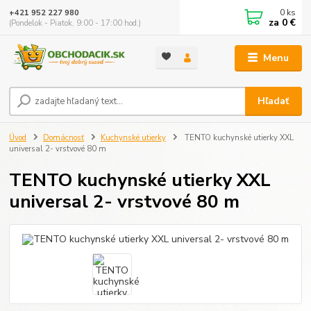
0
ks
+421 952 227 980
za
0 €
(Pondelok - Piatok, 9:00 - 17:00 hod.)
Menu
Hľadať
Úvod
Domácnosť
Kuchynské utierky
TENTO kuchynské utierky XXL
universal 2- vrstvové 80 m
TENTO kuchynské utierky XXL
universal 2- vrstvové 80 m