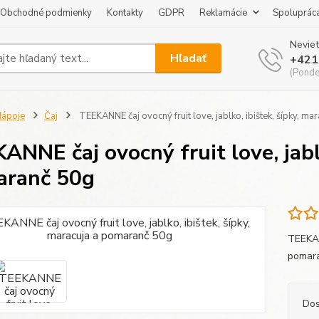
Obchodné podmienky
Kontakty
GDPR
Reklamácie
Spoluprác
Neviet
Hľadať
+421
(Pondel
ápoje
Čaj
TEEKANNE čaj ovocný fruit love, jablko, ibištek, šípky, m
ANNE čaj ovocný fruit love, jablk
aranč 50g
TEEKANN
pomar
Dos