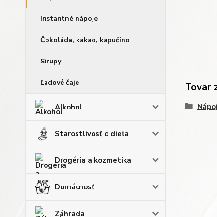
Instantné nápoje
Čokoláda, kakao, kapučíno
Sirupy
Ľadové čaje
Tovar 
Nápo
Alkohol
Starostlivosť o dieťa
Drogéria a kozmetika
Domácnosť
Záhrada