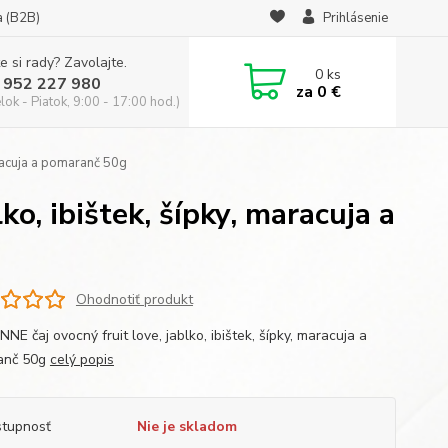
a (B2B)
Prihlásenie
e si rady? Zavolajte.
0
ks
 952 227 980
za
0 €
ok - Piatok, 9:00 - 17:00 hod.)
aracuja a pomaranč 50g
o, ibištek, šípky, maracuja a
Ohodnotiť produkt
E čaj ovocný fruit love, jablko, ibištek, šípky, maracuja a
anč 50g
celý popis
tupnosť
Nie je skladom