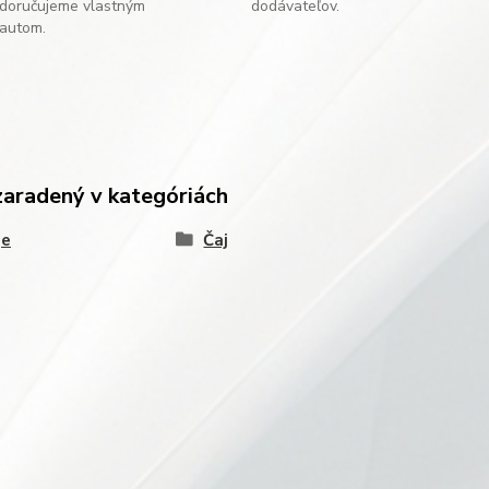
doručujeme vlastným
dodávateľov.
autom.
zaradený v kategóriách
je
Čaj