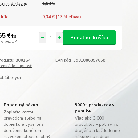
a pred zľavou
1,99 €
tríte
0,34 € (
17
% zľava)
65 €
/
ks
Pridať do košíka
 €
bez DPH
roduktu:
300164
EAN kód:
5901086057658
 cenu / dostupnosť
obľúbených
Pohodlný nákup
3000+ produktov v
ponuke
Zaplaťte kartou,
prevodom alebo na
Viac ako 3 000
dobierku a vyberte si
produktov – potraviny,
doručenie kuriérom,
drogéria a každodenné
rozvozom alebo osobný
nákupy na jednom