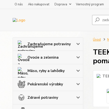
O nás
Ako nakupovať
Doprava
Vernostný program
Úvod
N
Zachraňujeme potraviny
TEEK
Ovocie a zelenina
pom
Mäso, ryby a lahôdky
Pekárenské výrobky
Zdravé potraviny