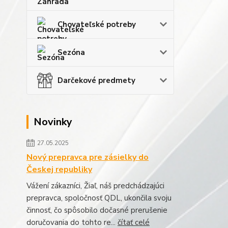
Chovateľské potreby
Sezóna
Darčekové predmety
Novinky
27.05.2025
Nový prepravca pre zásielky do
Českej republiky
Vážení zákazníci, Žiaľ, náš predchádzajúci
prepravca, spoločnosť QDL, ukončila svoju
činnosť, čo spôsobilo dočasné prerušenie
doručovania do tohto re...
čítať celé