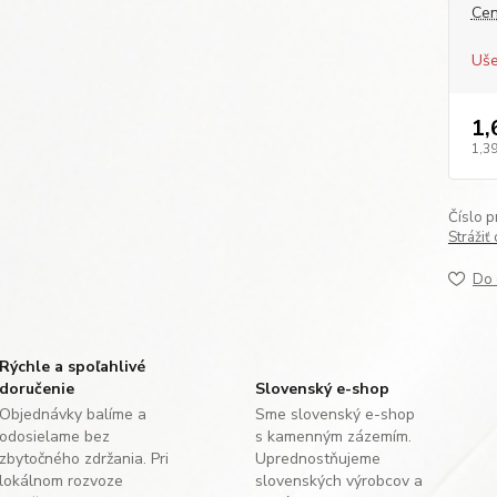
Cen
Uše
1,
1,39
Číslo p
Strážiť
Do 
Rýchle a spoľahlivé
doručenie
Slovenský e-shop
Objednávky balíme a
Sme slovenský e-shop
odosielame bez
s kamenným zázemím.
zbytočného zdržania. Pri
Uprednostňujeme
lokálnom rozvoze
slovenských výrobcov a