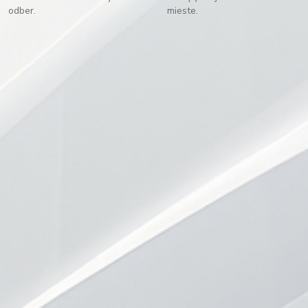
odber.
mieste.