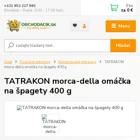
0
ks
+421 952 227 980
za
0 €
(Pondelok - Piatok, 9:00 - 17:00 hod.)
Menu
Hľadať
Úvod
Trvanlivé potraviny
Konzervované potraviny
TATRAKON
morca-della omáčka na špagety 400 g
TATRAKON morca-della omáčka
na špagety 400 g