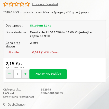
Ohodnotiť produkt
TATRAKON morca-della omáčka na špagety 400 g
celý popis
Dostupnosť
Skladom 11 ks
Doba dodania
Doručenie 11.08.2026 do 15:00. Objednajte do
zajtra do 9:00
Cena pred
2,49 €
zľavou
Ušetríte
0,34 € (
14
% zľava)
2,15 €
/
ks
1,81 €
bez DPH
Pridať do košíka
Číslo produktu:
992979
EAN kód:
8584008100235
Strážiť cenu / dostupnosť
Do obľúbených