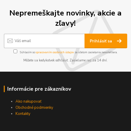
Nepremeškajte novinky, akcie a
zľavy!
Prihlásiť sa
Súhlasím so
spracovaním osobných údajov
za účelom zasielania newslettera.
Môžete sa kedykoľvek odhlásiť. Zasielame raz za 14 dní.
Informácie pre zákazníkov
Ako nakupovať
Obchodné podmienky
Kontakty