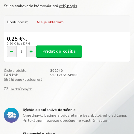
Stuha sťahovacia krémová/zlatá
celý popis
Dostupnosť
Nie je skladom
0,25 €
/
ks
0,20 €
bez DPH
Pridať do košíka
Číslo produktu:
302040
EAN kód:
5901215174980
Strážiť cenu / dostupnosť
Do obľúbených
Rýchle a spoľahlivé doručenie
Objednávky balíme a odosielame bez zbytočného zdržania.
Pri lokálnom rozvoze doručujeme vlastným autom.
Slovenský e-shop