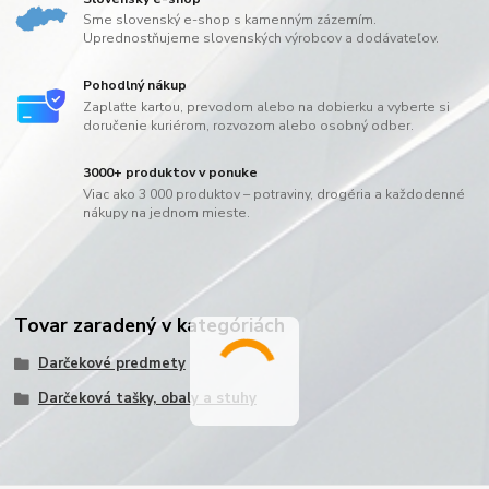
Sme slovenský e-shop s kamenným zázemím.
Uprednostňujeme slovenských výrobcov a dodávateľov.
Pohodlný nákup
Zaplaťte kartou, prevodom alebo na dobierku a vyberte si
doručenie kuriérom, rozvozom alebo osobný odber.
3000+ produktov v ponuke
Viac ako 3 000 produktov – potraviny, drogéria a každodenné
nákupy na jednom mieste.
Tovar zaradený v kategóriách
Darčekové predmety
Darčeková tašky, obaly a stuhy