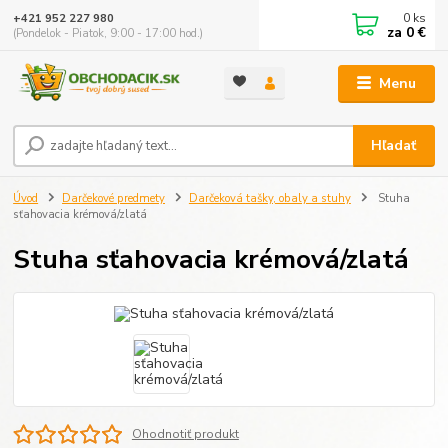
0
ks
+421 952 227 980
za
0 €
(Pondelok - Piatok, 9:00 - 17:00 hod.)
Menu
Hľadať
Úvod
Darčekové predmety
Darčeková tašky, obaly a stuhy
Stuha
sťahovacia krémová/zlatá
Stuha sťahovacia krémová/zlatá
Ohodnotiť produkt