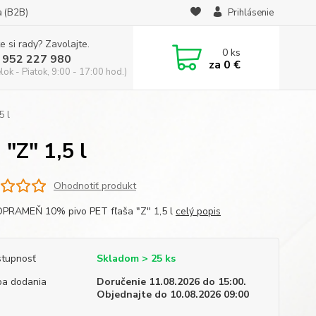
a (B2B)
Prihlásenie
e si rady? Zavolajte.
0
ks
 952 227 980
za
0 €
ok - Piatok, 9:00 - 17:00 hod.)
5 l
Z" 1,5 l
Ohodnotiť produkt
RAMEŇ 10% pivo PET fľaša "Z" 1,5 l
celý popis
tupnosť
Skladom > 25 ks
a dodania
Doručenie 11.08.2026 do 15:00.
Objednajte do 10.08.2026 09:00