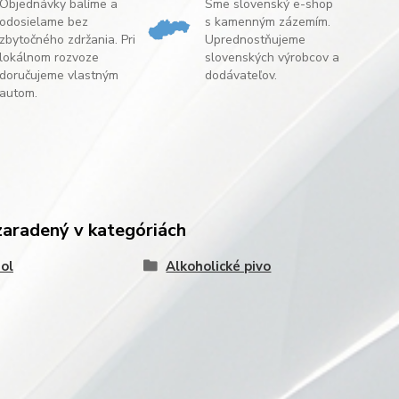
Objednávky balíme a
Sme slovenský e-shop
odosielame bez
s kamenným zázemím.
zbytočného zdržania. Pri
Uprednostňujeme
lokálnom rozvoze
slovenských výrobcov a
doručujeme vlastným
dodávateľov.
autom.
zaradený v kategóriách
ol
Alkoholické pivo