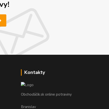
vy!
Kontakty
Obchoďáčik.sk online potraviny
Branislav