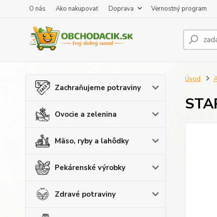
O nás
Ako nakupovať
Doprava
Vernostný program
Úvod
A
Zachraňujeme potraviny
STAR
Ovocie a zelenina
Mäso, ryby a lahôdky
Pekárenské výrobky
Zdravé potraviny