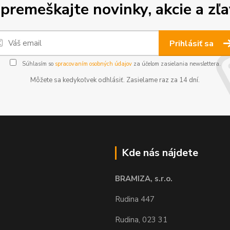
premeškajte novinky, akcie a zľa
Prihlásiť sa
Súhlasím so
spracovaním osobných údajov
za účelom zasielania newslettera.
Môžete sa kedykoľvek odhlásiť. Zasielame raz za 14 dní.
Kde nás nájdete
BRAMIZA, s.r.o.
Rudina 447
Rudina, 023 31