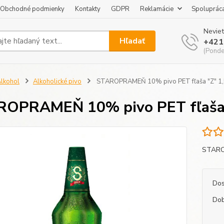
Obchodné podmienky
Kontakty
GDPR
Reklamácie
Spoluprác
Neviet
Hľadať
+421
(Pondel
lkohol
Alkoholické pivo
STAROPRAMEŇ 10% pivo PET fľaša "Z" 1,
OPRAMEŇ 10% pivo PET fľaša "
STAROP
Dos
Dob