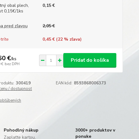
tný obal plech,
0,15 €
st 0,15€/1ks
a pred zľavou
2,05 €
tríte
0,45 € (
22
% zľava)
60 €
/
ks
Pridať do košíka
 €
bez DPH
roduktu:
300419
EAN kód:
8593868006373
 cenu / dostupnosť
obľúbených
Pohodlný nákup
3000+ produktov v
ponuke
Zaplaťte kartou,