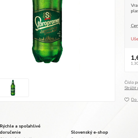
Vra
pla
Cen
Uše
1,
1,30
Číslo p
Strážiť
Do 
Rýchle a spoľahlivé
doručenie
Slovenský e-shop