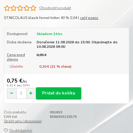
Ohodnotiť produkt
ST.NICOLAUS klasik fernet bitter 40 % 0,04 l
celý popis
Dostupnosť
Skladom 24 ks
Doba dodania
Doručenie 11.08.2026 do 15:00. Objednajte do
10.08.2026 09:00
Cena pred
0,95 €
zľavou
Ušetríte
0,20 € (
21
% zľava)
0,75 €
/
ks
0,61 €
bez DPH
Pridať do košíka
Číslo produktu:
991653
EAN kód:
8586000133570
Strážiť cenu / dostupnosť
Do obľúbených