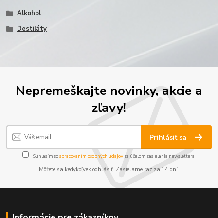
Alkohol
Destiláty
Nepremeškajte novinky, akcie a
zľavy!
Prihlásiť sa
Súhlasím so
spracovaním osobných údajov
za účelom zasielania newslettera.
Môžete sa kedykoľvek odhlásiť. Zasielame raz za 14 dní.
Informácie pre zákazníkov