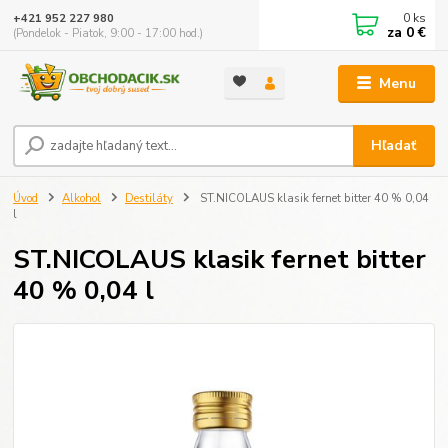
0
ks
+421 952 227 980
za
0 €
(Pondelok - Piatok, 9:00 - 17:00 hod.)
Menu
Hľadať
Úvod
Alkohol
Destiláty
ST.NICOLAUS klasik fernet bitter 40 % 0,04
l
ST.NICOLAUS klasik fernet bitter
40 % 0,04 l