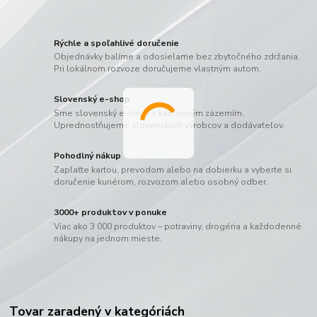
Rýchle a spoľahlivé doručenie
Objednávky balíme a odosielame bez zbytočného zdržania.
Pri lokálnom rozvoze doručujeme vlastným autom.
Slovenský e-shop
Sme slovenský e-shop s kamenným zázemím.
Uprednostňujeme slovenských výrobcov a dodávateľov.
Pohodlný nákup
Zaplaťte kartou, prevodom alebo na dobierku a vyberte si
doručenie kuriérom, rozvozom alebo osobný odber.
3000+ produktov v ponuke
Viac ako 3 000 produktov – potraviny, drogéria a každodenné
nákupy na jednom mieste.
Tovar zaradený v kategóriách