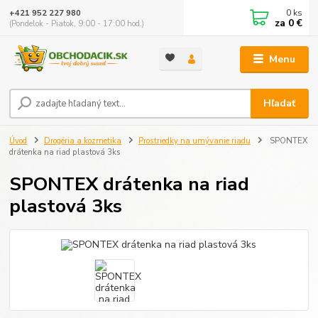
0
ks
+421 952 227 980
za
0 €
(Pondelok - Piatok, 9:00 - 17:00 hod.)
Menu
Hľadať
Úvod
Drogéria a kozmetika
Prostriedky na umývanie riadu
SPONTEX
drátenka na riad plastová 3ks
SPONTEX drátenka na riad
plastová 3ks