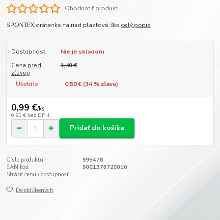
Ohodnotiť produkt
SPONTEX drátenka na riad plastová 3ks
celý popis
Dostupnosť
Nie je skladom
Cena pred
1,49 €
zľavou
Ušetríte
0,50 € (
34
% zľava)
0,99 €
/
ks
0,80 €
bez DPH
Pridať do košíka
Číslo produktu:
995478
EAN kód:
9001378720010
Strážiť cenu / dostupnosť
Do obľúbených