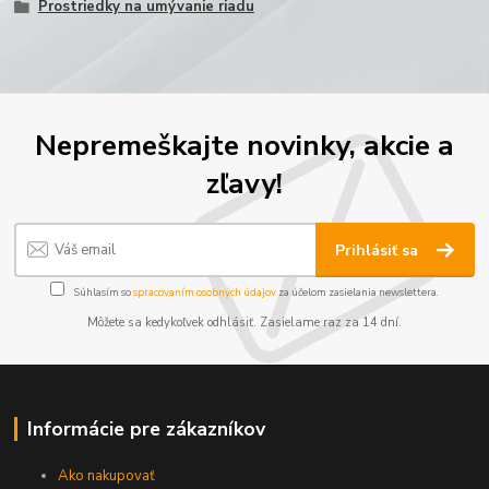
Prostriedky na umývanie riadu
Nepremeškajte novinky, akcie a
zľavy!
Prihlásiť sa
Súhlasím so
spracovaním osobných údajov
za účelom zasielania newslettera.
Môžete sa kedykoľvek odhlásiť. Zasielame raz za 14 dní.
Informácie pre zákazníkov
Ako nakupovať