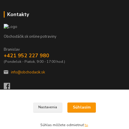
Kontakty
Obchoďáčik.sk online potraviny
Branislav
+421 952 227 980
(Pondelok - Piatok, 9:00 - 17:00 hod.)
info@obchodacik.sk
Súhlasím
Nastavenia
Upravit sběr cookies.
Súhlas môžete odmietnuť
tu
.