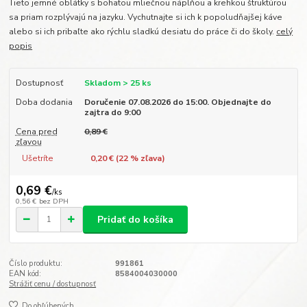
Tieto jemné oblátky s bohatou mliečnou náplňou a krehkou štruktúrou
sa priam rozplývajú na jazyku. Vychutnajte si ich k popoludňajšej káve
alebo si ich pribaľte ako rýchlu sladkú desiatu do práce či do školy.
celý
popis
Dostupnosť
Skladom > 25 ks
Doba dodania
Doručenie 07.08.2026 do 15:00. Objednajte do
zajtra do 9:00
Cena pred
0,89 €
zľavou
Ušetríte
0,20 € (
22
% zľava)
0,69 €
/
ks
0,56 €
bez DPH
Pridať do košíka
Číslo produktu:
991861
EAN kód:
8584004030000
Strážiť cenu / dostupnosť
Do obľúbených