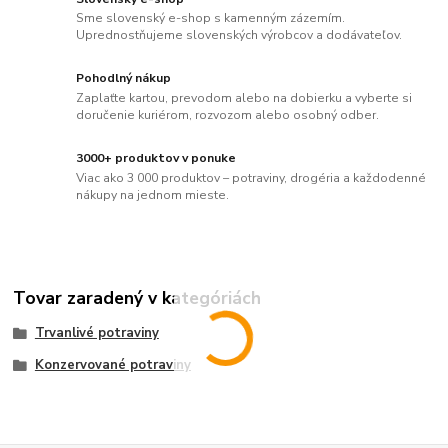
Sme slovenský e-shop s kamenným zázemím.
Uprednostňujeme slovenských výrobcov a dodávateľov.
Pohodlný nákup
Zaplaťte kartou, prevodom alebo na dobierku a vyberte si
doručenie kuriérom, rozvozom alebo osobný odber.
3000+ produktov v ponuke
Viac ako 3 000 produktov – potraviny, drogéria a každodenné
nákupy na jednom mieste.
Tovar zaradený v kategóriách
Trvanlivé potraviny
Konzervované potraviny