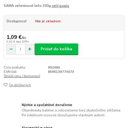
SAMA zeleninové lečo 330g
celý popis
Dostupnosť
Nie je skladom
1,09 €
/
ks
0,92 €
bez DPH
Pridať do košíka
Číslo produktu:
992480
EAN kód:
8595139774073
Strážiť cenu / dostupnosť
Do obľúbených
Rýchle a spoľahlivé doručenie
Objednávky balíme a odosielame bez zbytočného zdržania.
Pri lokálnom rozvoze doručujeme vlastným autom.
Slovenský e-shop