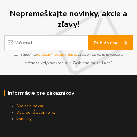
Nepremeškajte novinky, akcie a
zľavy!
Prihlásiť sa
Súhlasím so
spracovaním osobných údajov
za účelom zasielania newslettera.
Môžete sa kedykoľvek odhlásiť. Zasielame raz za 14 dní.
Informácie pre zákazníkov
Ako nakupovať
Obchodné podmienky
Kontakty