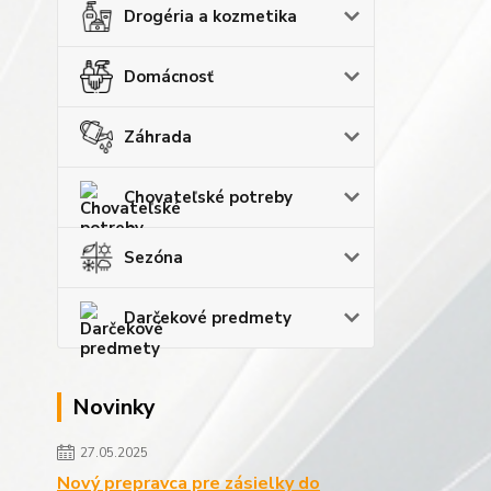
Drogéria a kozmetika
Domácnosť
Záhrada
Chovateľské potreby
Sezóna
Darčekové predmety
Novinky
27.05.2025
Nový prepravca pre zásielky do