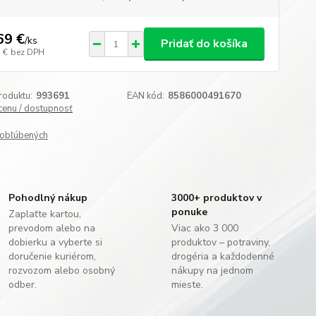
69 €
/
ks
Pridať do košíka
 €
bez DPH
roduktu:
993691
EAN kód:
8586000491670
 cenu / dostupnosť
obľúbených
Pohodlný nákup
3000+ produktov v
ponuke
Zaplaťte kartou,
prevodom alebo na
Viac ako 3 000
dobierku a vyberte si
produktov – potraviny,
doručenie kuriérom,
drogéria a každodenné
rozvozom alebo osobný
nákupy na jednom
odber.
mieste.