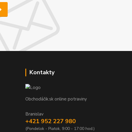
Kontakty
Obchoďáčik.sk online potraviny
Branislav
+421 952 227 980
(Pondelok - Piatok, 9:00 - 17:00 hod.)