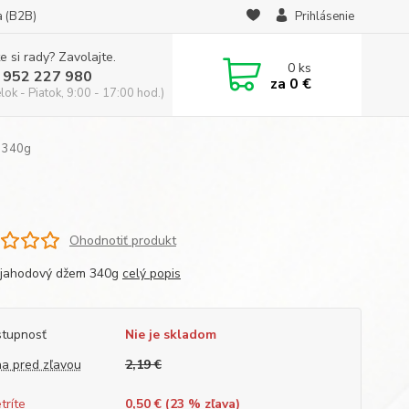
a (B2B)
Prihlásenie
e si rady? Zavolajte.
0
ks
 952 227 980
za
0 €
ok - Piatok, 9:00 - 17:00 hod.)
 340g
Ohodnotiť produkt
jahodový džem 340g
celý popis
tupnosť
Nie je skladom
a pred zľavou
2,19 €
tríte
0,50 € (
23
% zľava)