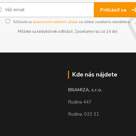
Prihlásiť sa
Súhlasím so
spracovaním osobných údajov
za účelom zasielania newslettera.
Môžete sa kedykoľvek odhlásiť. Zasielame raz za 14 dní.
Kde nás nájdete
BRAMIZA, s.r.o.
Rudina 447
Rudina, 023 31