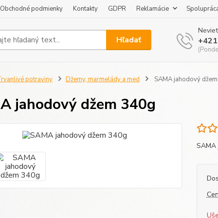
Obchodné podmienky
Kontakty
GDPR
Reklamácie
Spoluprác
Neviet
Hľadať
+421
(Pondel
rvanlivé potraviny
Džemy, marmelády a med
SAMA jahodový džem
A jahodový džem 340g
SAMA 
Dos
Cen
Uše