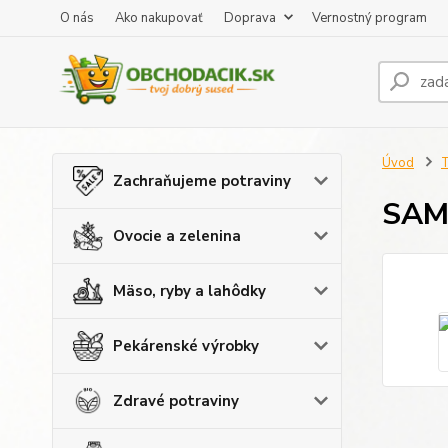
O nás
Ako nakupovať
Doprava
Vernostný program
Úvod
T
Zachraňujeme potraviny
SAM
Ovocie a zelenina
Mäso, ryby a lahôdky
Pekárenské výrobky
Zdravé potraviny