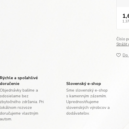
1,
1,37
Číslo p
Strážiť
Do 
Rýchle a spoľahlivé
doručenie
Slovenský e-shop
Objednávky balíme a
Sme slovenský e-shop
odosielame bez
s kamenným zázemím.
zbytočného zdržania. Pri
Uprednostňujeme
lokálnom rozvoze
slovenských výrobcov a
doručujeme vlastným
dodávateľov.
autom.