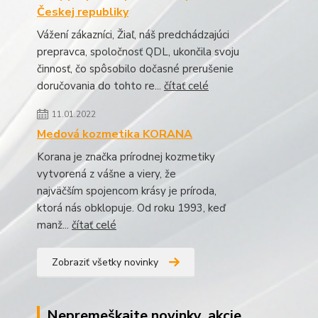
Českej republiky
Vážení zákazníci, Žiaľ, náš predchádzajúci
prepravca, spoločnosť QDL, ukončila svoju
činnosť, čo spôsobilo dočasné prerušenie
doručovania do tohto re...
čítať celé
11.01.2022
Medová kozmetika KORANA
Korana je značka prírodnej kozmetiky
vytvorená z vášne a viery, že
najväčším spojencom krásy je príroda,
ktorá nás obklopuje. Od roku 1993, keď
manž...
čítať celé
Zobraziť všetky novinky
Nepremeškajte novinky, akcie