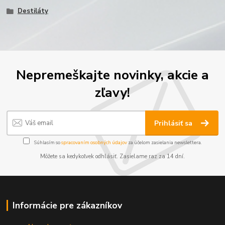
Destiláty
Nepremeškajte novinky, akcie a
zľavy!
Prihlásiť sa
Súhlasím so
spracovaním osobných údajov
za účelom zasielania newslettera.
Môžete sa kedykoľvek odhlásiť. Zasielame raz za 14 dní.
Informácie pre zákazníkov