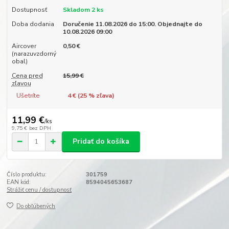
Dostupnosť
Skladom 2 ks
Doba dodania
Doručenie 11.08.2026 do 15:00. Objednajte do
10.08.2026 09:00
Aircover
0,50 €
(narazuvzdorný
obal)
Cena pred
15,99 €
zľavou
Ušetríte
4 € (
25
% zľava)
11,99 €
/
ks
9,75 €
bez DPH
Pridať do košíka
Číslo produktu:
301759
EAN kód:
8594045653687
Strážiť cenu / dostupnosť
Do obľúbených