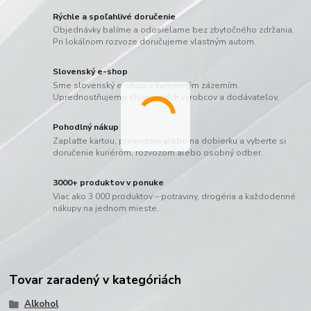
Rýchle a spoľahlivé doručenie
Objednávky balíme a odosielame bez zbytočného zdržania.
Pri lokálnom rozvoze doručujeme vlastným autom.
Slovenský e-shop
Sme slovenský e-shop s kamenným zázemím.
Uprednostňujeme slovenských výrobcov a dodávateľov.
Pohodlný nákup
Zaplaťte kartou, prevodom alebo na dobierku a vyberte si
doručenie kuriérom, rozvozom alebo osobný odber.
3000+ produktov v ponuke
Viac ako 3 000 produktov – potraviny, drogéria a každodenné
nákupy na jednom mieste.
Tovar zaradený v kategóriách
Alkohol