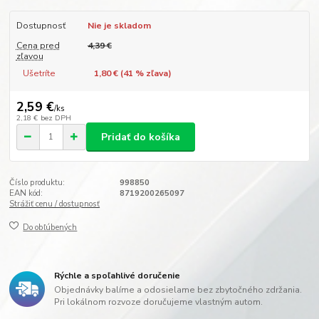
Dostupnosť
Nie je skladom
Cena pred
4,39 €
zľavou
Ušetríte
1,80 € (
41
% zľava)
2,59 €
/
ks
2,18 €
bez DPH
Pridať do košíka
Číslo produktu:
998850
EAN kód:
8719200265097
Strážiť cenu / dostupnosť
Do obľúbených
Rýchle a spoľahlivé doručenie
Objednávky balíme a odosielame bez zbytočného zdržania.
Pri lokálnom rozvoze doručujeme vlastným autom.