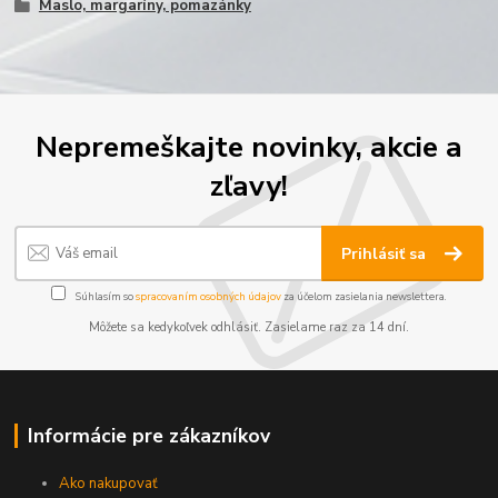
Maslo, margaríny, pomazánky
Nepremeškajte novinky, akcie a
zľavy!
Prihlásiť sa
Súhlasím so
spracovaním osobných údajov
za účelom zasielania newslettera.
Môžete sa kedykoľvek odhlásiť. Zasielame raz za 14 dní.
Informácie pre zákazníkov
Ako nakupovať