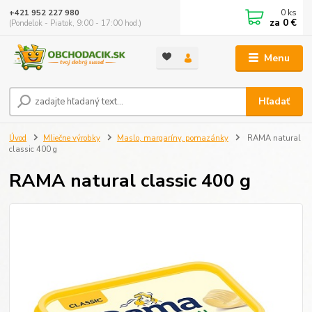
0
ks
+421 952 227 980
za
0 €
(Pondelok - Piatok, 9:00 - 17:00 hod.)
Menu
Hľadať
Úvod
Mliečne výrobky
Maslo, margaríny, pomazánky
RAMA natural
classic 400 g
RAMA natural classic 400 g