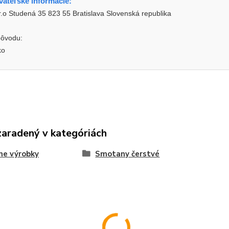
ateľské informácie:
.o Studená 35 823 55 Bratislava Slovenská republika
pôvodu:
ko
zaradený v kategóriách
ne výrobky
Smotany čerstvé