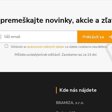
premeškajte novinky, akcie a zľa
Prihlásiť sa
Súhlasím so
spracovaním osobných údajov
za účelom zasielania newslettera.
Môžete sa kedykoľvek odhlásiť. Zasielame raz za 14 dní.
Kde nás nájdete
BRAMIZA, s.r.o.