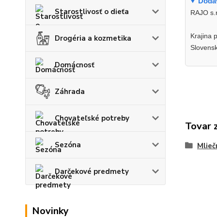
Dodav
Starostlivosť o dieťa
RAJO s.r
Krajina 
Drogéria a kozmetika
Slovens
Domácnosť
Záhrada
Chovateľské potreby
Tovar 
Sezóna
Mlieč
Darčekové predmety
Novinky