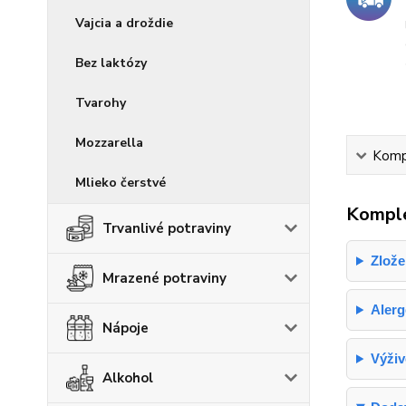
Vajcia a droždie
Bez laktózy
Tvarohy
Mozzarella
Kompl
Mlieko čerstvé
Komple
Trvanlivé potraviny
Zlože
Mrazené potraviny
Aler
Nápoje
Výživ
Alkohol