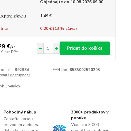
Objednajte do 10.08.2026 09:00
a pred zľavou
1,49 €
tríte
0,20 € (
13
% zľava)
29 €
/
ks
Pridať do košíka
 €
bez DPH
roduktu:
992984
EAN kód:
8585002520203
 cenu / dostupnosť
obľúbených
Pohodlný nákup
3000+ produktov v
ponuke
Zaplaťte kartou,
prevodom alebo na
Viac ako 3 000
dobierku a vyberte si
produktov – potraviny,