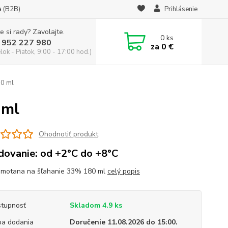
a (B2B)
Prihlásenie
e si rady? Zavolajte.
0
ks
 952 227 980
za
0 €
ok - Piatok, 9:00 - 17:00 hod.)
80 ml
 ml
Ohodnotiť produkt
dovanie: od +2°C do +8°C
motana na šľahanie 33% 180 ml
celý popis
tupnosť
Skladom 4.9 ks
a dodania
Doručenie 11.08.2026 do 15:00.