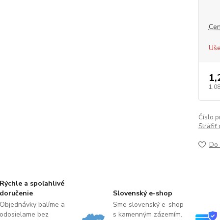
Cen
Uše
1,
1,08
Číslo p
Strážiť
Do 
Rýchle a spoľahlivé
doručenie
Slovenský e-shop
Objednávky balíme a
Sme slovenský e-shop
odosielame bez
s kamenným zázemím.