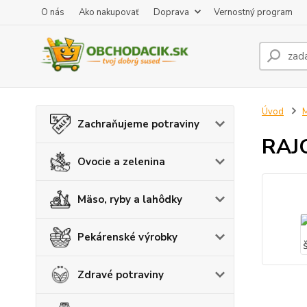
O nás
Ako nakupovať
Doprava
Vernostný program
Úvod
M
Zachraňujeme potraviny
RAJO
Ovocie a zelenina
Mäso, ryby a lahôdky
Pekárenské výrobky
Zdravé potraviny