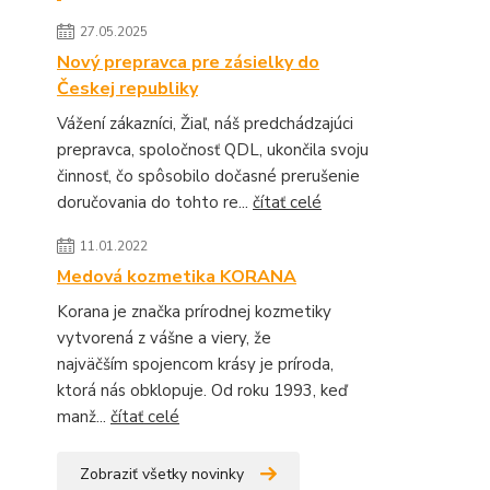
27.05.2025
Nový prepravca pre zásielky do
Českej republiky
Vážení zákazníci, Žiaľ, náš predchádzajúci
prepravca, spoločnosť QDL, ukončila svoju
činnosť, čo spôsobilo dočasné prerušenie
doručovania do tohto re...
čítať celé
11.01.2022
Medová kozmetika KORANA
Korana je značka prírodnej kozmetiky
vytvorená z vášne a viery, že
najväčším spojencom krásy je príroda,
ktorá nás obklopuje. Od roku 1993, keď
manž...
čítať celé
Zobraziť všetky novinky