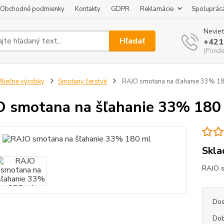
Obchodné podmienky
Kontakty
GDPR
Reklamácie
Spoluprác
Neviet
Hľadať
+421
(Pondel
liečne výrobky
Smotany čerstvé
RAJO smotana na šľahanie 33% 1
 smotana na šľahanie 33% 180
Skla
RAJO s
Dos
Dob