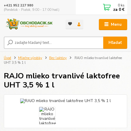
0
ks
+421 952 227 980
za
0 €
(Pondelok - Piatok, 9:00 - 17:00 hod.)
Menu
Hľadať
Úvod
Mliečne výrobky
Bez laktózy
RAJO mlieko trvanlivé laktofree
UHT 3,5 % 1 l
RAJO mlieko trvanlivé laktofree
UHT 3,5 % 1 l