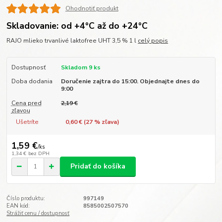
Ohodnotiť produkt
Skladovanie: od +4°C až do +24°C
RAJO mlieko trvanlivé laktofree UHT 3,5 % 1 l
celý popis
Dostupnosť
Skladom 9 ks
Doba dodania
Doručenie zajtra do 15:00. Objednajte dnes do
9:00
Cena pred
2,19 €
zľavou
Ušetríte
0,60 € (
27
% zľava)
1,59 €
/
ks
1,34 €
bez DPH
Pridať do košíka
Číslo produktu:
997149
EAN kód:
8585002507570
Strážiť cenu / dostupnosť