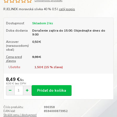
Ohodnotiť produkt
R.JELINEK moravská slivka 40 % 0,5 l
celý popis
Dostupnosť
Skladom 2 ks
Doba dodania
Doručenie zajtra do 15:00. Objednajte dnes do
9:00
Aircover
0,50 €
(narazuvzdorný
obal)
Cena pred
9,99 €
zľavou
Ušetríte
1,50 € (
15
% zľava)
8,49 €
/
ks
6,90 €
bez DPH
Pridať do košíka
Číslo produktu:
990358
EAN kód:
8594000873952
Strážiť cenu / dostupnosť