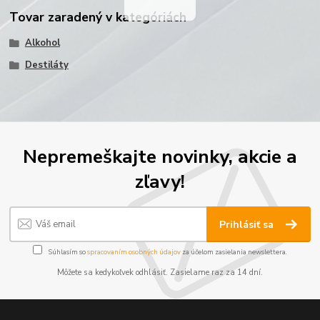
Tovar zaradený v kategóriách
Alkohol
Destiláty
Nepremeškajte novinky, akcie a
zľavy!
Prihlásiť sa
Súhlasím so
spracovaním osobných údajov
za účelom zasielania newslettera.
Môžete sa kedykoľvek odhlásiť. Zasielame raz za 14 dní.