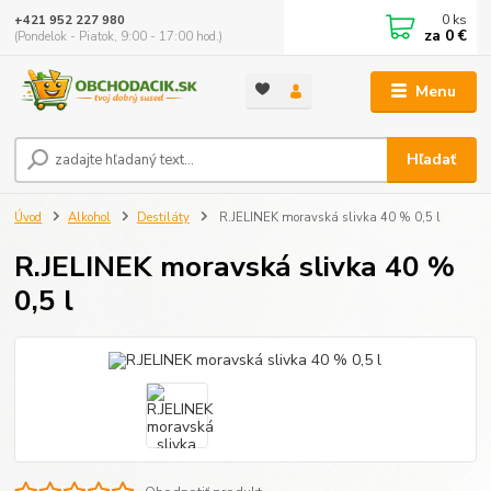
0
ks
+421 952 227 980
za
0 €
(Pondelok - Piatok, 9:00 - 17:00 hod.)
Menu
Hľadať
Úvod
Alkohol
Destiláty
R.JELINEK moravská slivka 40 % 0,5 l
R.JELINEK moravská slivka 40 %
0,5 l