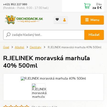
0
ks
+421 952 227 980
za
0 €
(Pondelok - Piatok, 9:00 - 17:00 hod.)
Menu
Hľadať
Úvod
Alkohol
Destiláty
R.JELINEK moravská marhuľa 40% 500ml
R.JELINEK moravská marhuľa
40% 500ml