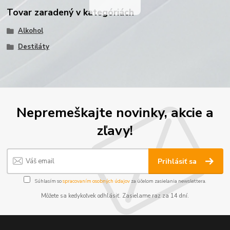
Tovar zaradený v kategóriách
Alkohol
Destiláty
Nepremeškajte novinky, akcie a
zľavy!
Prihlásiť sa
Súhlasím so
spracovaním osobných údajov
za účelom zasielania newslettera.
Môžete sa kedykoľvek odhlásiť. Zasielame raz za 14 dní.