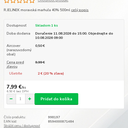
Ohodnotiť produkt
R.JELINEK moravská marhuľa 40% 500ml
celý popis
Dostupnosť
Skladom 1 ks
Doba dodania
Doručenie 11.08.2026 do 15:00. Objednajte do
10.08.2026 09:00
Aircover
0,50 €
(narazuvzdorný
obal)
Cena pred
9,99 €
zľavou
Ušetríte
2 € (
20
% zľava)
7,99 €
/
ks
6,50 €
bez DPH
Pridať do košíka
Číslo produktu:
998197
EAN kód:
8594000871484
Strážiť cenu / dostupnosť