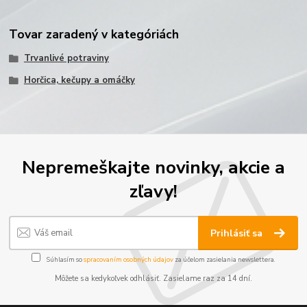
Tovar zaradený v kategóriách
Trvanlivé potraviny
Horčica, kečupy a omáčky
Nepremeškajte novinky, akcie a
zľavy!
Prihlásiť sa
Súhlasím so
spracovaním osobných údajov
za účelom zasielania newslettera.
Môžete sa kedykoľvek odhlásiť. Zasielame raz za 14 dní.