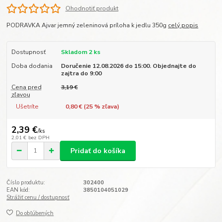
Ohodnotiť produkt
PODRAVKA Ajvar jemný zeleninová príloha k jedlu 350g
celý popis
Dostupnosť
Skladom 2 ks
Doba dodania
Doručenie 12.08.2026 do 15:00. Objednajte do
zajtra do 9:00
Cena pred
3,19 €
zľavou
Ušetríte
0,80 € (
25
% zľava)
2,39 €
/
ks
2,01 €
bez DPH
Pridať do košíka
Číslo produktu:
302400
EAN kód:
3850104051029
Strážiť cenu / dostupnosť
Do obľúbených