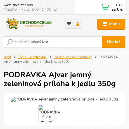
0
ks
+421 952 227 980
za
0 €
(Pondelok - Piatok, 9:00 - 17:00 hod.)
Menu
Hľadať
Úvod
Trvanlivé potraviny
Horčica, kečupy a omáčky
PODRAVKA
Ajvar jemný zeleninová príloha k jedlu 350g
PODRAVKA Ajvar jemný
zeleninová príloha k jedlu 350g