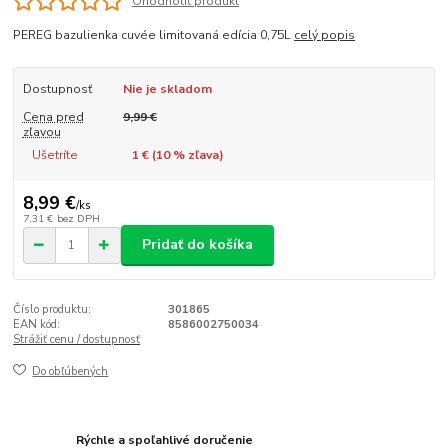
Ohodnotiť produkt
PEREG bazulienka cuvée limitovaná edícia 0,75L
celý popis
Dostupnosť
Nie je skladom
Cena pred
9,99 €
zľavou
Ušetríte
1 € (
10
% zľava)
8,99 €
/
ks
7,31 €
bez DPH
Pridať do košíka
Číslo produktu:
301865
EAN kód:
8586002750034
Strážiť cenu / dostupnosť
Do obľúbených
Rýchle a spoľahlivé doručenie