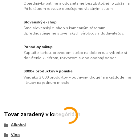
Objednávky balíme a odosielame bez zbytočného zdržania.
Pri lokálnom rozvoze doručujeme vlastným autom.
Slovenský e-shop
Sme slovenský e-shop s kamenným zázemím.
Uprednostňujeme slovenských výrobcov a dodávateľov.
Pohodlný nákup
Zaplaťte kartou, prevodom alebo na dobierku a vyberte si
doručenie kuriérom, rozvozom alebo osobný odber.
3000+ produktov v ponuke
Viac ako 3 000 produktov – potraviny, drogéria a každodenné
nákupy na jednom mieste.
Tovar zaradený v kategóriách
Alkohol
Víno