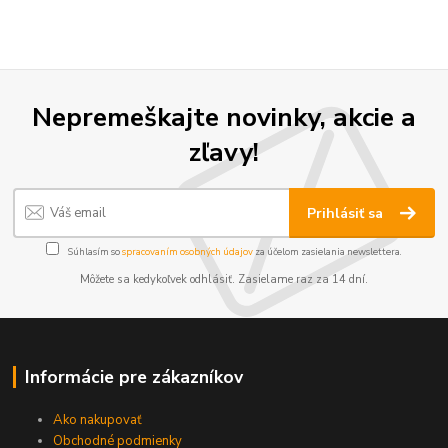
Nepremeškajte novinky, akcie a
zľavy!
Prihlásiť sa
Súhlasím so
spracovaním osobných údajov
za účelom zasielania newslettera.
Môžete sa kedykoľvek odhlásiť. Zasielame raz za 14 dní.
Informácie pre zákazníkov
Ako nakupovať
Obchodné podmienky