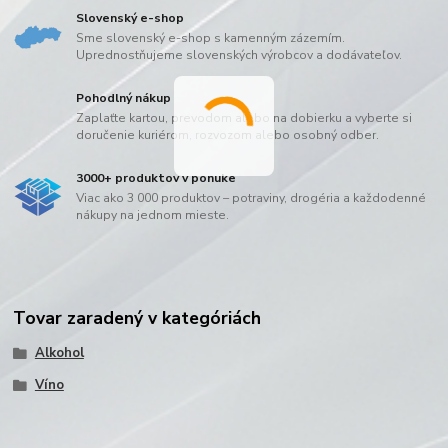
Slovenský e-shop
Sme slovenský e-shop s kamenným zázemím.
Uprednostňujeme slovenských výrobcov a dodávateľov.
Pohodlný nákup
Zaplaťte kartou, prevodom alebo na dobierku a vyberte si
doručenie kuriérom, rozvozom alebo osobný odber.
3000+ produktov v ponuke
Viac ako 3 000 produktov – potraviny, drogéria a každodenné
nákupy na jednom mieste.
Tovar zaradený v kategóriách
Alkohol
Víno