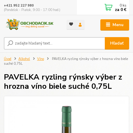
0
ks
+421 952 227 980
za
0 €
(Pondelok - Piatok, 9:00 - 17:00 hod.)
Menu
Hľadať
Úvod
Alkohol
Víno
PAVELKA ryzling rýnsky výber z hrozna víno biele
suché 0,75L
PAVELKA ryzling rýnsky výber z
hrozna víno biele suché 0,75L