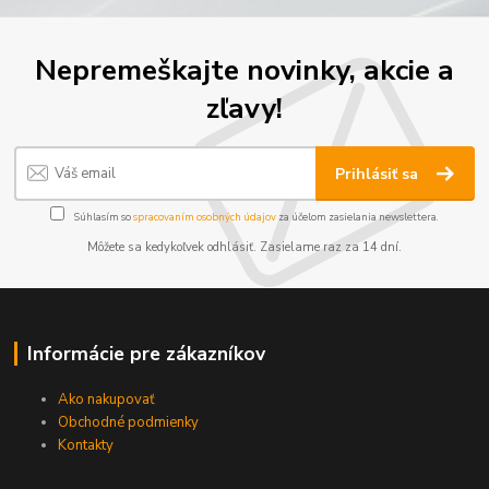
Nepremeškajte novinky, akcie a
zľavy!
Prihlásiť sa
Súhlasím so
spracovaním osobných údajov
za účelom zasielania newslettera.
Môžete sa kedykoľvek odhlásiť. Zasielame raz za 14 dní.
Informácie pre zákazníkov
Ako nakupovať
Obchodné podmienky
Kontakty