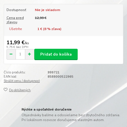
Dostupnosť
Nie je skladom
Cena pred
12,99 €
zľavou
Ušetríte
1 € (
8
% zľava)
11,99 €
/
ks
9,75 €
bez DPH
Pridať do košíka
Číslo produktu:
999721
EAN kód:
8588000522965
Strážiť cenu / dostupnosť
Do obľúbených
Rýchle a spoľahlivé doručenie
Objednávky balíme a odosielame bez zbytočného zdržania.
Pri lokálnom rozvoze doručujeme vlastným autom.