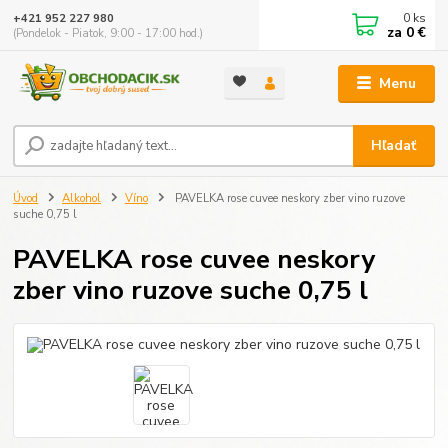
0
ks
+421 952 227 980
za
0 €
(Pondelok - Piatok, 9:00 - 17:00 hod.)
Menu
Hľadať
Úvod
Alkohol
Víno
PAVELKA rose cuvee neskory zber vino ruzove
suche 0,75 l
PAVELKA rose cuvee neskory
zber vino ruzove suche 0,75 l