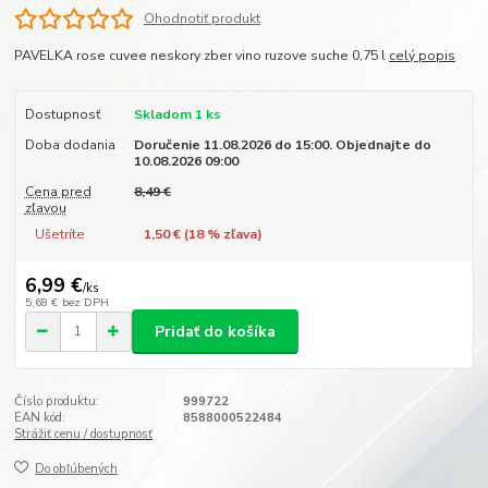
Ohodnotiť produkt
PAVELKA rose cuvee neskory zber vino ruzove suche 0,75 l
celý popis
Dostupnosť
Skladom 1 ks
Doba dodania
Doručenie 11.08.2026 do 15:00. Objednajte do
10.08.2026 09:00
Cena pred
8,49 €
zľavou
Ušetríte
1,50 € (
18
% zľava)
6,99 €
/
ks
5,68 €
bez DPH
Pridať do košíka
Číslo produktu:
999722
EAN kód:
8588000522484
Strážiť cenu / dostupnosť
Do obľúbených