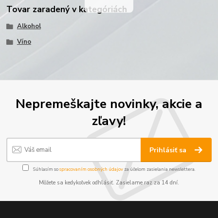
Tovar zaradený v kategóriách
Alkohol
Víno
Nepremeškajte novinky, akcie a
zľavy!
Prihlásiť sa
Súhlasím so
spracovaním osobných údajov
za účelom zasielania newslettera.
Môžete sa kedykoľvek odhlásiť. Zasielame raz za 14 dní.