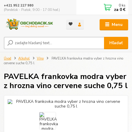
0
ks
+421 952 227 980
za
0 €
(Pondelok - Piatok, 9:00 - 17:00 hod.)
Menu
Hľadať
Úvod
Alkohol
Víno
PAVELKA frankovka modra vyber z hrozna vino
cervene suche 0,75 l
PAVELKA frankovka modra vyber
z hrozna vino cervene suche 0,75 l