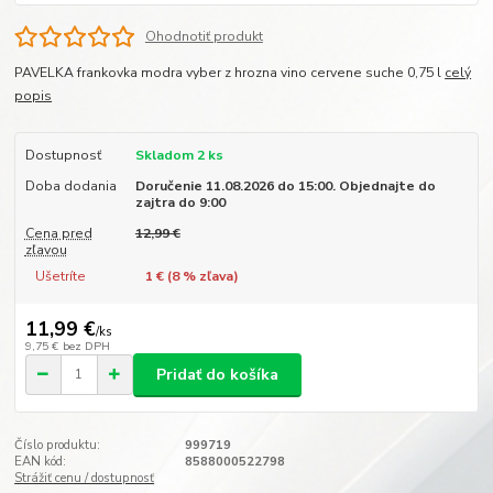
Ohodnotiť produkt
PAVELKA frankovka modra vyber z hrozna vino cervene suche 0,75 l
celý
popis
Dostupnosť
Skladom 2 ks
Doba dodania
Doručenie 11.08.2026 do 15:00. Objednajte do
zajtra do 9:00
Cena pred
12,99 €
zľavou
Ušetríte
1 € (
8
% zľava)
11,99 €
/
ks
9,75 €
bez DPH
Pridať do košíka
Číslo produktu:
999719
EAN kód:
8588000522798
Strážiť cenu / dostupnosť