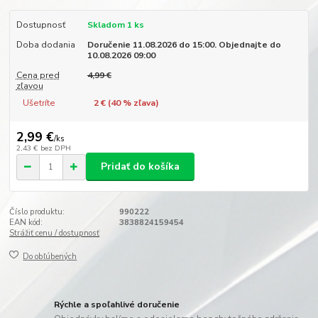
Dostupnosť
Skladom 1 ks
Doba dodania
Doručenie 11.08.2026 do 15:00. Objednajte do
10.08.2026 09:00
Cena pred
4,99 €
zľavou
Ušetríte
2 € (
40
% zľava)
2,99 €
/
ks
2,43 €
bez DPH
Pridať do košíka
Číslo produktu:
990222
EAN kód:
3838824159454
Strážiť cenu / dostupnosť
Do obľúbených
Rýchle a spoľahlivé doručenie