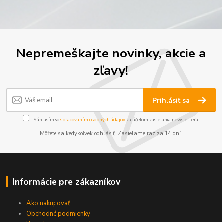
Nepremeškajte novinky, akcie a
zľavy!
Prihlásiť sa
Súhlasím so
spracovaním osobných údajov
za účelom zasielania newslettera.
Môžete sa kedykoľvek odhlásiť. Zasielame raz za 14 dní.
Informácie pre zákazníkov
Ako nakupovať
Obchodné podmienky