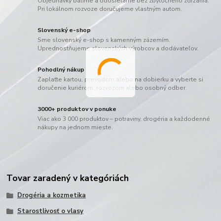
Objednávky balíme a odosielame bez zbytočného zdržania.
Pri lokálnom rozvoze doručujeme vlastným autom.
Slovenský e-shop
Sme slovenský e-shop s kamenným zázemím.
Uprednostňujeme slovenských výrobcov a dodávateľov.
Pohodlný nákup
Zaplaťte kartou, prevodom alebo na dobierku a vyberte si
doručenie kuriérom, rozvozom alebo osobný odber.
3000+ produktov v ponuke
Viac ako 3 000 produktov – potraviny, drogéria a každodenné
nákupy na jednom mieste.
Tovar zaradený v kategóriách
Drogéria a kozmetika
Starostlivosť o vlasy