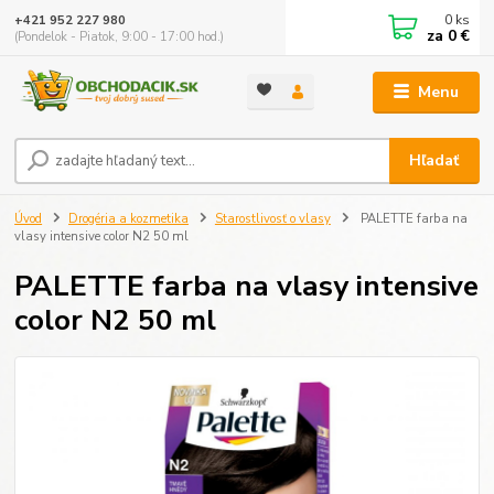
0
ks
+421 952 227 980
za
0 €
(Pondelok - Piatok, 9:00 - 17:00 hod.)
Menu
Hľadať
Úvod
Drogéria a kozmetika
Starostlivosť o vlasy
PALETTE farba na
vlasy intensive color N2 50 ml
PALETTE farba na vlasy intensive
color N2 50 ml