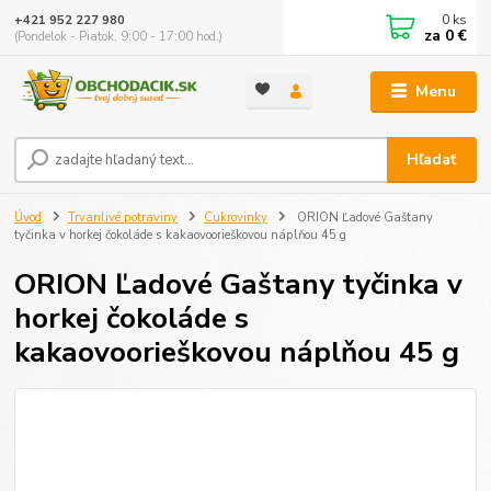
0
ks
+421 952 227 980
za
0 €
(Pondelok - Piatok, 9:00 - 17:00 hod.)
Menu
Hľadať
Úvod
Trvanlivé potraviny
Cukrovinky
ORION Ľadové Gaštany
tyčinka v horkej čokoláde s kakaovoorieškovou náplňou 45 g
ORION Ľadové Gaštany tyčinka v
horkej čokoláde s
kakaovoorieškovou náplňou 45 g