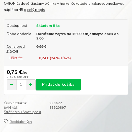
ORION Ľadové Gaštany tyčinka v horkej čokoláde s kakaovoorieškovou
náplňou 45 g
celý popis
Dostupnosť
Skladom 8 ks
Doba dodania
Doručenie zajtra do 15:00. Objednajte dnes do
9:00
Cena pred
0,99 €
zľavou
Ušetríte
0,24 € (
24
% zľava)
0,75 €
/
ks
0,61 €
bez DPH
Pridať do košíka
Číslo produktu:
990677
EAN kód:
85920897
Strážiť cenu / dostupnosť
Do obľúbených