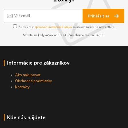
Prihlásiť sa
Súhlasím so
spracovaním osobných údajov
za účelom zasielania newslettera.
Môžete sa kedykoľvek odhlásiť. Zasielame raz za 14 dní.
Informácie pre zákazníkov
Ako nakupovať
Obchodné podmienky
Kontakty
Kde nás nájdete