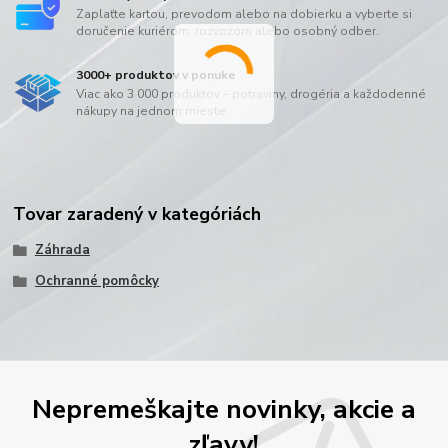
Zaplaťte kartou, prevodom alebo na dobierku a vyberte si
doručenie kuriérom, rozvozom alebo osobný odber.
3000+ produktov v ponuke
Viac ako 3 000 produktov – potraviny, drogéria a každodenné
nákupy na jednom mieste.
Tovar zaradený v kategóriách
Záhrada
Ochranné pomôcky
Nepremeškajte novinky, akcie a
zľavy!