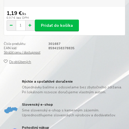
1,19 €
/
ks
0,97 €
bez DPH
Pridať do košíka
Číslo produktu:
301687
EAN kód:
8594158378835
Strážiť cenu / dostupnosť
Do obľúbených
Rýchle a spoľahlivé doručenie
Objednávky balíme a odosielame bez zbytočného zdržania.
Pri lokálnom rozvoze doručujeme vlastným autom.
Slovenský e-shop
Sme slovenský e-shop s kamenným zázemím.
Uprednostňujeme slovenských výrobcov a dodávateľov.
Pohodlný nákup