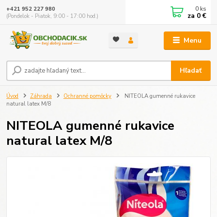
0
ks
+421 952 227 980
za
0 €
(Pondelok - Piatok, 9:00 - 17:00 hod.)
Menu
Hľadať
Úvod
Záhrada
Ochranné pomôcky
NITEOLA gumenné rukavice
natural latex M/8
NITEOLA gumenné rukavice
natural latex M/8