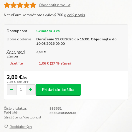
Ohodnotiť produkt
NaturFarm kompót broskyňový 700 g
celý popis
Dostupnosť
Skladom 3 ks
Doba dodania
Doručenie 11.08.2026 do 15:00. Objednajte do
10.08.2026 09:00
Cena pred
3,95 €
zľavou
Ušetríte
1,06 € (
27
% zľava)
2,89 €
/
ks
2,35 €
bez DPH
Pridať do košíka
Číslo produktu:
993631
EAN kód:
8585030355938
Strážiť cenu / dostupnosť
Do obľúbených