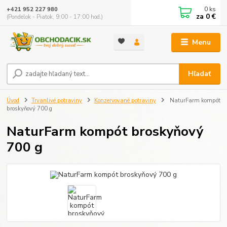
0
ks
+421 952 227 980
za
0 €
(Pondelok - Piatok, 9:00 - 17:00 hod.)
Menu
Hľadať
Úvod
Trvanlivé potraviny
Konzervované potraviny
NaturFarm kompót
broskyňový 700 g
NaturFarm kompót broskyňový
700 g