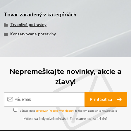
Tovar zaradený v kategóriách
Trvanlivé potraviny
Konzervované potraviny
Nepremeškajte novinky, akcie a
zľavy!
Prihlásiť sa
Súhlasím so
spracovaním osobných údajov
za účelom zasielania newslettera.
Môžete sa kedykoľvek odhlásiť. Zasielame raz za 14 dní.