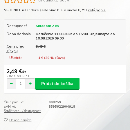
Ohodnotiť produkt
MUTENICE rulandské šedé víno biele suché 0,75 l
celý popis
Dostupnosť
Skladom 2 ks
Doba dodania
Doručenie 11.08.2026 do 15:00. Objednajte do
10.08.2026 09:00
Cena pred
3,49 €
zľavou
Ušetríte
1 € (
29
% zľava)
2,49 €
/
ks
2,02 €
bez DPH
Pridať do košíka
Číslo produktu:
998259
EAN kód:
8595622904918
Strážiť cenu / dostupnosť
Do obľúbených