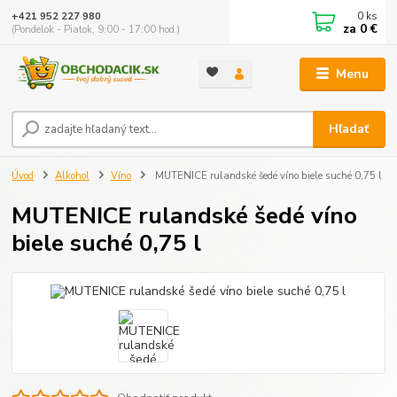
0
ks
+421 952 227 980
za
0 €
(Pondelok - Piatok, 9:00 - 17:00 hod.)
Menu
Hľadať
Úvod
Alkohol
Víno
MUTENICE rulandské šedé víno biele suché 0,75 l
MUTENICE rulandské šedé víno
biele suché 0,75 l