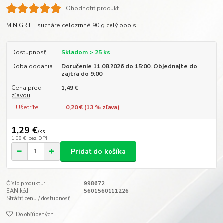
Ohodnotiť produkt
MINIGRILL sucháre celozrnné 90 g
celý popis
Dostupnosť
Skladom > 25 ks
Doba dodania
Doručenie 11.08.2026 do 15:00. Objednajte do
zajtra do 9:00
Cena pred
1,49 €
zľavou
Ušetríte
0,20 € (
13
% zľava)
1,29 €
/
ks
1,08 €
bez DPH
Pridať do košíka
Číslo produktu:
998672
EAN kód:
5601560111226
Strážiť cenu / dostupnosť
Do obľúbených