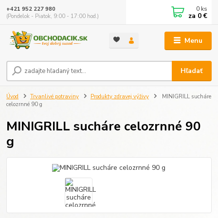
0
ks
+421 952 227 980
za
0 €
(Pondelok - Piatok, 9:00 - 17:00 hod.)
Menu
Hľadať
Úvod
Trvanlivé potraviny
Produkty zdravej výživy
MINIGRILL sucháre
celozrnné 90 g
MINIGRILL sucháre celozrnné 90
g