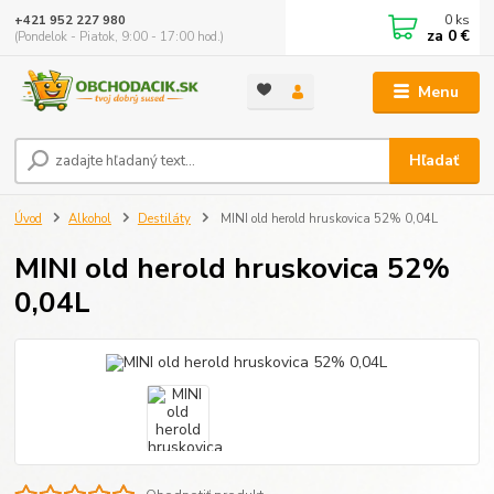
0
ks
+421 952 227 980
za
0 €
(Pondelok - Piatok, 9:00 - 17:00 hod.)
Menu
Hľadať
Úvod
Alkohol
Destiláty
MINI old herold hruskovica 52% 0,04L
MINI old herold hruskovica 52%
0,04L