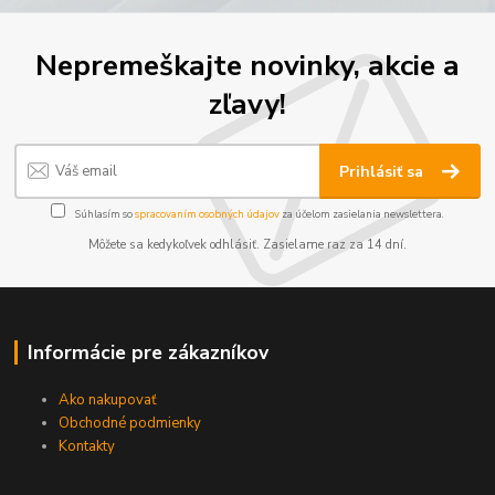
Nepremeškajte novinky, akcie a
zľavy!
Prihlásiť sa
Súhlasím so
spracovaním osobných údajov
za účelom zasielania newslettera.
Môžete sa kedykoľvek odhlásiť. Zasielame raz za 14 dní.
Informácie pre zákazníkov
Ako nakupovať
Obchodné podmienky
Kontakty