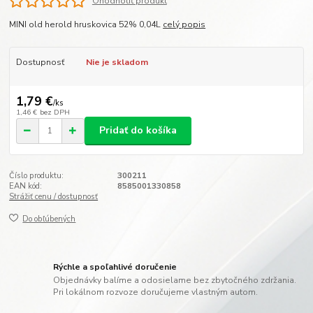
Ohodnotiť produkt
MINI old herold hruskovica 52% 0,04L
celý popis
Dostupnosť
Nie je skladom
1,79 €
/
ks
1,46 €
bez DPH
Pridať do košíka
Číslo produktu:
300211
EAN kód:
8585001330858
Strážiť cenu / dostupnosť
Do obľúbených
Rýchle a spoľahlivé doručenie
Objednávky balíme a odosielame bez zbytočného zdržania.
Pri lokálnom rozvoze doručujeme vlastným autom.