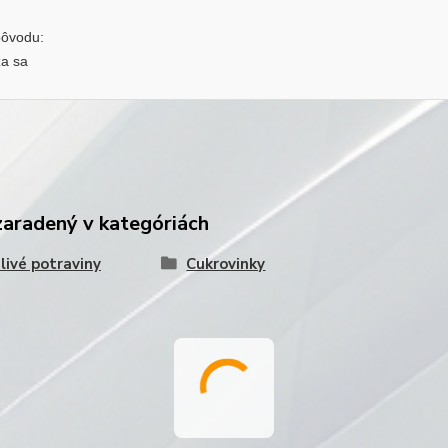
pôvodu:
a sa
zaradený v kategóriách
livé potraviny
Cukrovinky