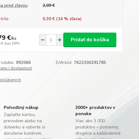
a pred zľavou
2,09 €
tríte
0,30 € (
14
% zľava)
79 €
/
ks
Pridať do košíka
 €
bez DPH
roduktu:
992066
EAN kód:
7622300291785
 cenu / dostupnosť
obľúbených
Pohodlný nákup
3000+ produktov v
ponuke
Zaplaťte kartou,
prevodom alebo na
Viac ako 3 000
dobierku a vyberte si
produktov – potraviny,
doručenie kuriérom,
drogéria a každodenné