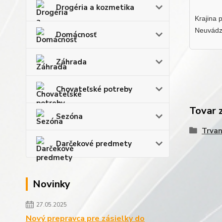
Drogéria a kozmetika
Krajina 
Neuvádz
Domácnosť
Záhrada
Chovateľské potreby
Tovar 
Sezóna
Trvan
Darčekové predmety
Novinky
27.05.2025
Nový prepravca pre zásielky do