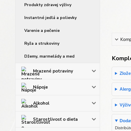
Produkty zdravej výživy
Instantné jedlá a polievky
Varenie a pečenie
Kompl
Ryža a strukoviny
Džemy, marmelády a med
Komple
Mrazené potraviny
Zlože
Nápoje
Aler
Alkohol
Výživ
Starostlivosť o dieťa
Dodav
Distribú