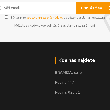
Prihlásiť sa
Súhlasím so
spracovaním osobných údajov
za účelom zasielania newslettera.
Môžete sa kedykoľvek odhlásiť. Zasielame raz za 14 dní.
Kde nás nájdete
BRAMIZA, s.r.o.
Rudina 447
Rudina, 023 31