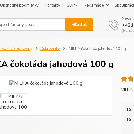
Obchodné podmienky
Kontakty
GDPR
Reklamácie
Spoluprác
Neviet
Hľadať
+421
(Pondel
rvanlivé potraviny
Cukrovinky
MILKA čokoláda jahodová 100 g
A čokoláda jahodová 100 g
MILKA 
Dos
Dob