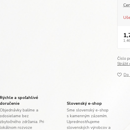
Cen
Uše
1,
1,46
Číslo p
Strážiť
Do 
Rýchle a spoľahlivé
doručenie
Slovenský e-shop
Objednávky balíme a
Sme slovenský e-shop
odosielame bez
s kamenným zázemím.
zbytočného zdržania. Pri
Uprednostňujeme
lokálnom rozvoze
slovenských výrobcov a