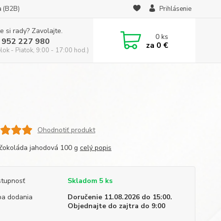
a (B2B)
Prihlásenie
e si rady? Zavolajte.
0
ks
 952 227 980
za
0 €
ok - Piatok, 9:00 - 17:00 hod.)
Ohodnotiť produkt
čokoláda jahodová 100 g
celý popis
tupnosť
Skladom 5 ks
a dodania
Doručenie 11.08.2026 do 15:00.
Objednajte do zajtra do 9:00