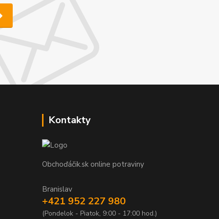
Kontakty
Obchoďáčik.sk online potraviny
Branislav
+421 952 227 980
(Pondelok - Piatok, 9:00 - 17:00 hod.)