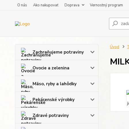
O nás
Ako nakupovať
Doprava
Vernostný program
Úvod
T
Zachraňujeme potraviny
MILK
Ovocie a zelenina
Mäso, ryby a lahôdky
Pekárenské výrobky
Zdravé potraviny