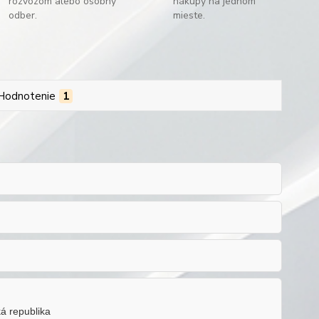
rozvozom alebo osobný
nákupy na jednom
odber.
mieste.
Hodnotenie
1
ká republika