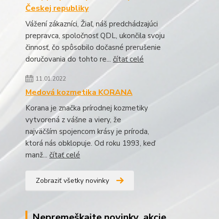
Českej republiky
Vážení zákazníci, Žiaľ, náš predchádzajúci
prepravca, spoločnosť QDL, ukončila svoju
činnosť, čo spôsobilo dočasné prerušenie
doručovania do tohto re...
čítať celé
11.01.2022
Medová kozmetika KORANA
Korana je značka prírodnej kozmetiky
vytvorená z vášne a viery, že
najväčším spojencom krásy je príroda,
ktorá nás obklopuje. Od roku 1993, keď
manž...
čítať celé
Zobraziť všetky novinky
Nepremeškajte novinky, akcie