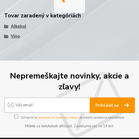
Tovar zaradený v kategóriách
Alkohol
Víno
Nepremeškajte novinky, akcie a
zľavy!
Prihlásiť sa
Súhlasím so
spracovaním osobných údajov
za účelom zasielania newslettera.
Môžete sa kedykoľvek odhlásiť. Zasielame raz za 14 dní.