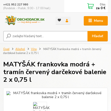
0
ks
+421 952 227 980
za
0 €
(Pondelok - Piatok, 9:00 - 17:00 hod.)
Menu
Hľadať
Úvod
Alkohol
Víno
MATYŠÁK frankovka modrá + tramín červený
darčekové balenie 2 x 0,75 l
MATYŠÁK frankovka modrá +
tramín červený darčekové balenie
2 x 0,75 l