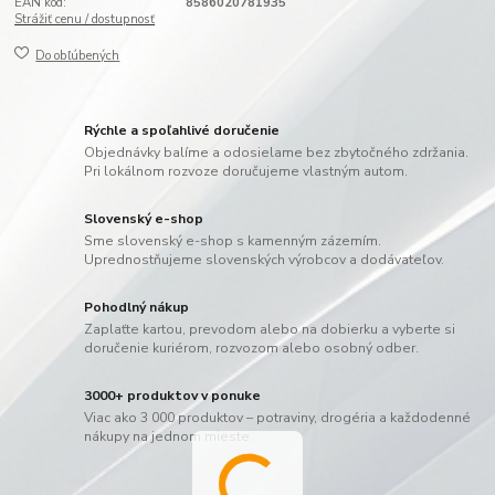
EAN kód:
8586020781935
Strážiť cenu / dostupnosť
Do obľúbených
Rýchle a spoľahlivé doručenie
Objednávky balíme a odosielame bez zbytočného zdržania.
Pri lokálnom rozvoze doručujeme vlastným autom.
Slovenský e-shop
Sme slovenský e-shop s kamenným zázemím.
Uprednostňujeme slovenských výrobcov a dodávateľov.
Pohodlný nákup
Zaplaťte kartou, prevodom alebo na dobierku a vyberte si
doručenie kuriérom, rozvozom alebo osobný odber.
3000+ produktov v ponuke
Viac ako 3 000 produktov – potraviny, drogéria a každodenné
nákupy na jednom mieste.