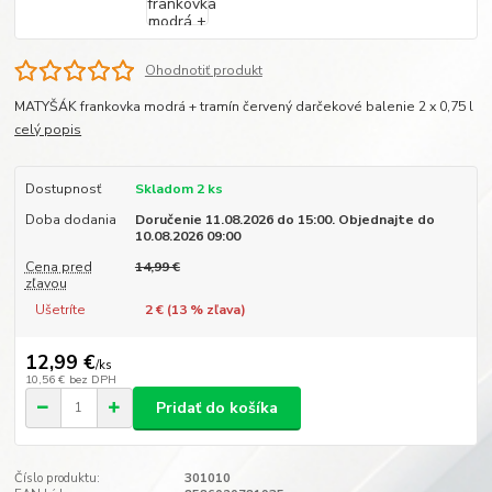
Ohodnotiť produkt
MATYŠÁK frankovka modrá + tramín červený darčekové balenie 2 x 0,75 l
celý popis
Dostupnosť
Skladom 2 ks
Doba dodania
Doručenie 11.08.2026 do 15:00. Objednajte do
10.08.2026 09:00
Cena pred
14,99 €
zľavou
Ušetríte
2 € (
13
% zľava)
12,99 €
/
ks
10,56 €
bez DPH
Pridať do košíka
Číslo produktu:
301010