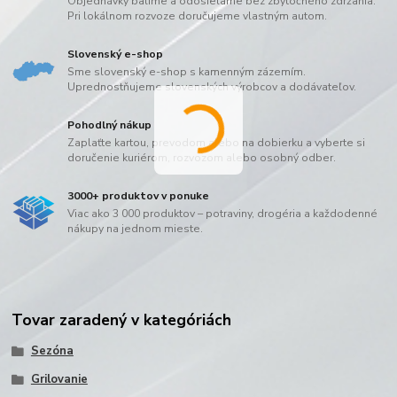
Objednávky balíme a odosielame bez zbytočného zdržania.
Pri lokálnom rozvoze doručujeme vlastným autom.
Slovenský e-shop
Sme slovenský e-shop s kamenným zázemím.
Uprednostňujeme slovenských výrobcov a dodávateľov.
Pohodlný nákup
Zaplaťte kartou, prevodom alebo na dobierku a vyberte si
doručenie kuriérom, rozvozom alebo osobný odber.
3000+ produktov v ponuke
Viac ako 3 000 produktov – potraviny, drogéria a každodenné
nákupy na jednom mieste.
Tovar zaradený v kategóriách
Sezóna
Grilovanie