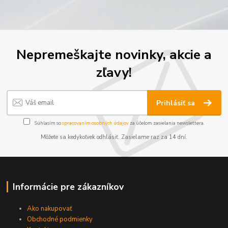
Nepremeškajte novinky, akcie a
zľavy!
Prihlásiť sa
Súhlasím so
spracovaním osobných údajov
za účelom zasielania newslettera.
Môžete sa kedykoľvek odhlásiť. Zasielame raz za 14 dní.
Informácie pre zákazníkov
Ako nakupovať
Obchodné podmienky