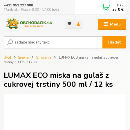
0
ks
+421 952 227 980
za
0 €
(Pondelok - Piatok, 9:00 - 17:00 hod.)
Menu
Hľadať
Úvod
Sezóna
Grilovanie
LUMAX ECO miska na guľaš z cukrovej
trstiny 500 ml / 12 ks
LUMAX ECO miska na guľaš z
cukrovej trstiny 500 ml / 12 ks