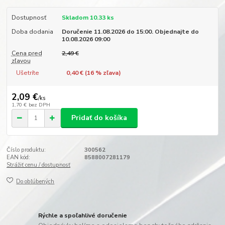
Dostupnosť
Skladom 10.33 ks
Doba dodania
Doručenie 11.08.2026 do 15:00. Objednajte do
10.08.2026 09:00
Cena pred
2,49 €
zľavou
Ušetríte
0,40 € (
16
% zľava)
2,09 €
/
ks
1,70 €
bez DPH
Pridať do košíka
Číslo produktu:
300562
EAN kód:
8588007281179
Strážiť cenu / dostupnosť
Do obľúbených
Rýchle a spoľahlivé doručenie