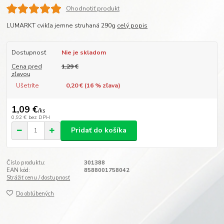
Ohodnotiť produkt
LUMARKT cvikľa jemne struhaná 290g
celý popis
Dostupnosť
Nie je skladom
Cena pred
1,29 €
zľavou
Ušetríte
0,20 € (
16
% zľava)
1,09 €
/
ks
0,92 €
bez DPH
Pridať do košíka
Číslo produktu:
301388
EAN kód:
8588001758042
Strážiť cenu / dostupnosť
Do obľúbených