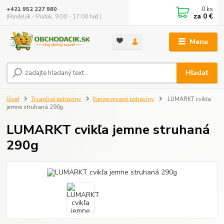
0
ks
+421 952 227 980
za
0 €
(Pondelok - Piatok, 9:00 - 17:00 hod.)
Menu
Hľadať
Úvod
Trvanlivé potraviny
Konzervované potraviny
LUMARKT cvikľa
jemne struhaná 290g
LUMARKT cvikľa jemne struhaná
290g