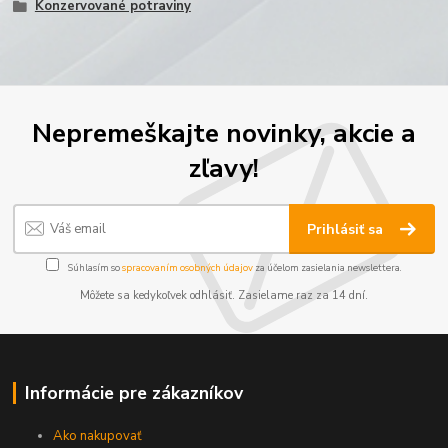
Konzervované potraviny
Nepremeškajte novinky, akcie a
zľavy!
Prihlásiť sa
Súhlasím so
spracovaním osobných údajov
za účelom zasielania newslettera.
Môžete sa kedykoľvek odhlásiť. Zasielame raz za 14 dní.
Informácie pre zákazníkov
Ako nakupovať