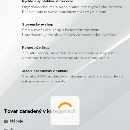
Rýchle a spoľahlivé doručenie
Objednávky balíme a odosielame bez zbytočného zdržania.
Pri lokálnom rozvoze doručujeme vlastným autom.
Slovenský e-shop
Sme slovenský e-shop s kamenným zázemím.
Uprednostňujeme slovenských výrobcov a dodávateľov.
Pohodlný nákup
Zaplaťte kartou, prevodom alebo na dobierku a vyberte si
doručenie kuriérom, rozvozom alebo osobný odber.
3000+ produktov v ponuke
Viac ako 3 000 produktov – potraviny, drogéria a každodenné
nákupy na jednom mieste.
Tovar zaradený v kategóriách
Nápoje