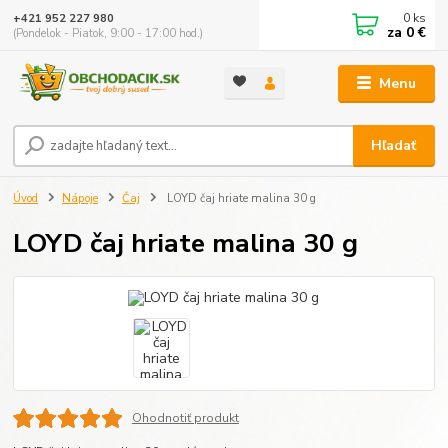
0
ks
+421 952 227 980
za
0 €
(Pondelok - Piatok, 9:00 - 17:00 hod.)
Menu
Hľadať
Úvod
Nápoje
Čaj
LOYD čaj hriate malina 30 g
LOYD čaj hriate malina 30 g
Ohodnotiť produkt