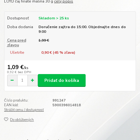
LOYD čaj hriate malina 30 g
celý popis
Dostupnosť
Skladom > 25 ks
Doba dodania
Doručenie zajtra do 15:00. Objednajte dnes do
9:00
Cena pred
1,99 €
zľavou
Ušetríte
0,90 € (
45
% zľava)
1,09 €
/
ks
0,92 €
bez DPH
Pridať do košíka
Číslo produktu:
991247
EAN kód:
5900396014818
Strážiť cenu / dostupnosť
Do obľúbených