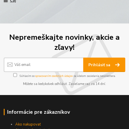
Čaj
Nepremeškajte novinky, akcie a
zľavy!
Prihlásiť sa
Súhlasím so
spracovaním osobných údajov
za účelom zasielania newslettera.
Môžete sa kedykoľvek odhlásiť. Zasielame raz za 14 dní.
Informácie pre zákazníkov
Ako nakupovať